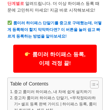
단계별로
알려드립니다. 더 이상 하이패스 등록 때
문에 고민하지 마세요! 지금 바로 시작해보세요!
룸미러 하이패스 단말기를 중고로 구매했는데, 어떻
게 등록해야 할지 막막하다면? 이 버튼을 눌러 쉽고 빠
르게 등록하는 방법을 알아보세요!
룸미러 하이패스 등록,
이제 걱정 끝!
Table of Contents
중고 룸미러 하이패스, 내 차에 쉽게 설치하기
중고차 룸미러 하이패스 단말기, <무작정따라하
기> 셀프 등록 완벽 가이드 | 하이패스 등록, 룸미