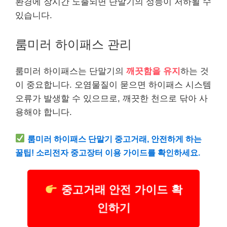
환경에 장시간 노출되면 단말기의 성능이 저하될 수
있습니다.
룸미러 하이패스 관리
룸미러 하이패스는 단말기의
깨끗함을 유지
하는 것
이 중요합니다. 오염물질이 묻으면 하이패스 시스템
오류가 발생할 수 있으므로, 깨끗한 천으로 닦아 사
용해야 합니다.
룸미러 하이패스 단말기 중고거래, 안전하게 하는
꿀팁! 소리전자 중고장터 이용 가이드를 확인하세요.
중고거래 안전 가이드 확
인하기