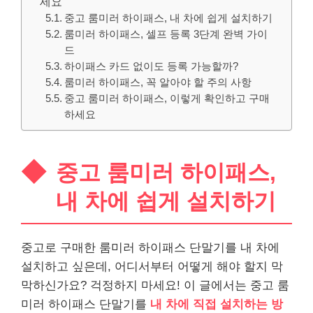
세요
중고 룸미러 하이패스, 내 차에 쉽게 설치하기
룸미러 하이패스, 셀프 등록 3단계 완벽 가이
드
하이패스 카드 없이도 등록 가능할까?
룸미러 하이패스, 꼭 알아야 할 주의 사항
중고 룸미러 하이패스, 이렇게 확인하고 구매
하세요
중고 룸미러 하이패스,
내 차에 쉽게 설치하기
중고로 구매한 룸미러 하이패스 단말기를 내 차에
설치하고 싶은데, 어디서부터 어떻게 해야 할지 막
막하신가요? 걱정하지 마세요! 이 글에서는 중고 룸
미러 하이패스 단말기를
내 차에 직접 설치하는 방