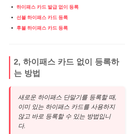
하이패스 카드 발급 없이 등록
선불 하이패스 카드 등록
후불 하이패스 카드 등록
2, 하이패스 카드 없이 등록하
는 방법
새로운 하이패스 단말기를 등록할 때,
이미 있는 하이패스 카드를 사용하지
않고 바로 등록할 수 있는 방법입니
다.