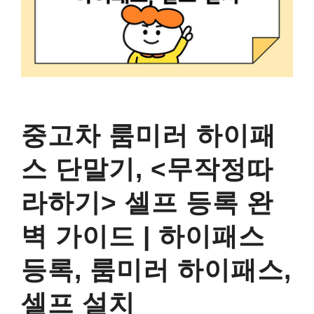
중고차 룸미러 하이패
스 단말기, <무작정따
라하기> 셀프 등록 완
벽 가이드 | 하이패스
등록, 룸미러 하이패스,
셀프 설치