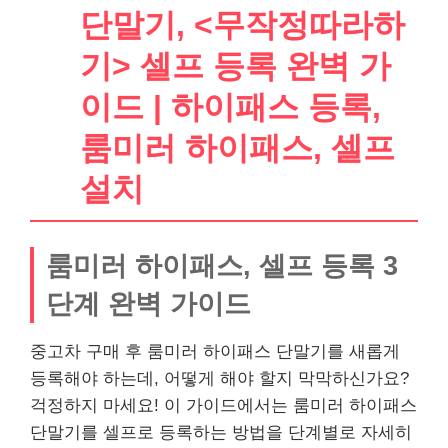
단말기, <무작정따라하
기> 셀프 등록 완벽 가
이드 | 하이패스 등록,
룸미러 하이패스, 셀프
설치
룸미러 하이패스, 셀프 등록 3
단계 완벽 가이드
중고차 구매 후 룸미러 하이패스 단말기를 새롭게
등록해야 하는데, 어떻게 해야 할지 막막하신가요?
걱정하지 마세요! 이 가이드에서는 룸미러 하이패스
단말기를 셀프로 등록하는 방법을 단계별로 자세히