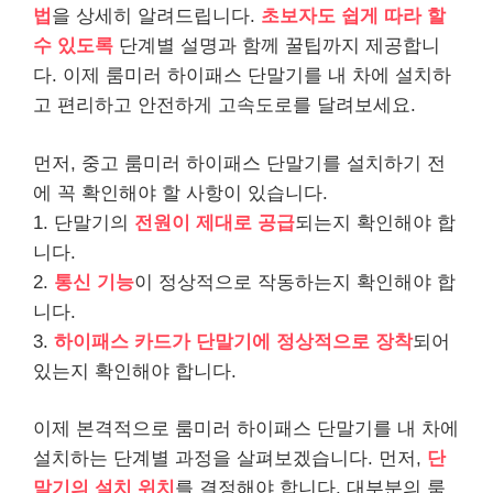
법
을 상세히 알려드립니다.
초보자도 쉽게 따라 할
수 있도록
단계별 설명과 함께 꿀팁까지 제공합니
다. 이제 룸미러 하이패스 단말기를 내 차에 설치하
고 편리하고 안전하게 고속도로를 달려보세요.
먼저, 중고 룸미러 하이패스 단말기를 설치하기 전
에 꼭 확인해야 할 사항이 있습니다.
1. 단말기의
전원이 제대로 공급
되는지 확인해야 합
니다.
2.
통신 기능
이 정상적으로 작동하는지 확인해야 합
니다.
3.
하이패스 카드가 단말기에 정상적으로 장착
되어
있는지 확인해야 합니다.
이제 본격적으로 룸미러 하이패스 단말기를 내 차에
설치하는 단계별 과정을 살펴보겠습니다. 먼저,
단
말기의 설치 위치
를 결정해야 합니다. 대부분의 룸