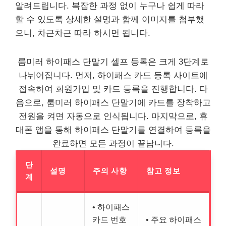
알려드립니다. 복잡한 과정 없이 누구나 쉽게 따라
할 수 있도록 상세한 설명과 함께 이미지를 첨부했
으니, 차근차근 따라 하시면 됩니다.
룸미러 하이패스 단말기 셀프 등록은 크게 3단계로
나뉘어집니다. 먼저, 하이패스 카드 등록 사이트에
접속하여 회원가입 및 카드 등록을 진행합니다. 다
음으로, 룸미러 하이패스 단말기에 카드를 장착하고
전원을 켜면 자동으로 인식됩니다. 마지막으로, 휴
대폰 앱을 통해 하이패스 단말기를 연결하여 등록을
완료하면 모든 과정이 끝납니다.
단
설명
주의 사항
참고 정보
계
• 하이패스
카드 번호
• 주요 하이패스