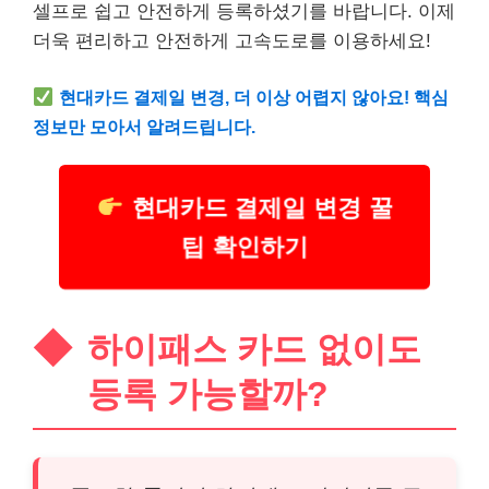
셀프로 쉽고 안전하게 등록하셨기를 바랍니다. 이제
더욱 편리하고 안전하게 고속도로를 이용하세요!
현대카드 결제일 변경, 더 이상 어렵지 않아요! 핵심
정보만 모아서 알려드립니다.
현대카드 결제일 변경 꿀
팁 확인하기
하이패스 카드 없이도
등록 가능할까?