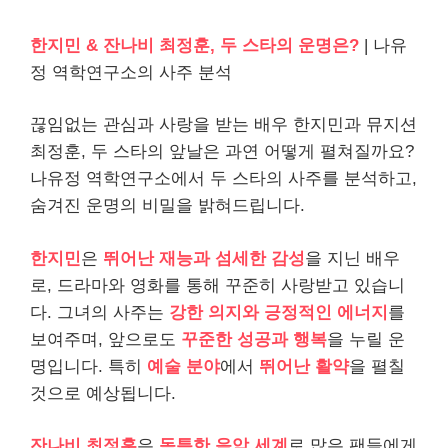
한지민 & 잔나비 최정훈, 두 스타의 운명은?
| 나유
정 역학연구소의 사주 분석
끊임없는 관심과 사랑을 받는 배우 한지민과 뮤지션
최정훈, 두 스타의 앞날은 과연 어떻게 펼쳐질까요?
나유정 역학연구소에서 두 스타의 사주를 분석하고,
숨겨진 운명의 비밀을 밝혀드립니다.
한지민
은
뛰어난 재능과 섬세한 감성
을 지닌 배우
로, 드라마와 영화를 통해 꾸준히 사랑받고 있습니
다. 그녀의 사주는
강한 의지와 긍정적인 에너지
를
보여주며, 앞으로도
꾸준한 성공과 행복
을 누릴 운
명입니다. 특히
예술 분야
에서
뛰어난 활약
을 펼칠
것으로 예상됩니다.
잔나비 최정훈
은
독특한 음악 세계
로 많은 팬들에게