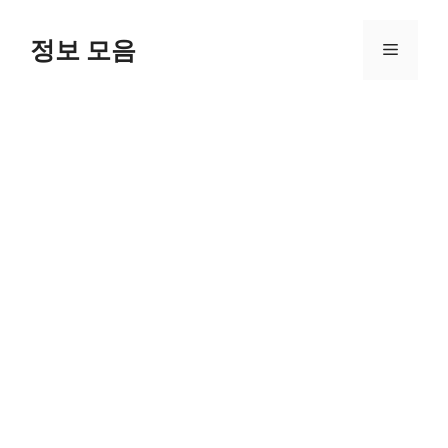
Skip
to
정보 모음
Menu
content