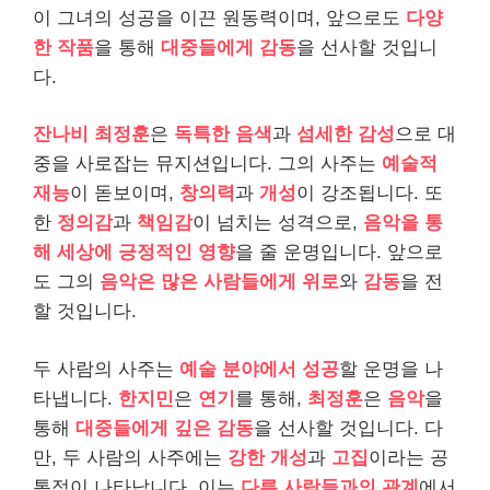
이 그녀의 성공을 이끈 원동력이며, 앞으로도
다양
한 작품
을 통해
대중들에게 감동
을 선사할 것입니
다.
잔나비 최정훈
은
독특한 음색
과
섬세한 감성
으로 대
중을 사로잡는 뮤지션입니다. 그의 사주는
예술적
재능
이 돋보이며,
창의력
과
개성
이 강조됩니다. 또
한
정의감
과
책임감
이 넘치는 성격으로,
음악을 통
해 세상에 긍정적인 영향
을 줄 운명입니다. 앞으로
도 그의
음악은 많은 사람들에게 위로
와
감동
을 전
할 것입니다.
두 사람의 사주는
예술 분야에서 성공
할 운명을 나
타냅니다.
한지민
은
연기
를 통해,
최정훈
은
음악
을
통해
대중들에게 깊은 감동
을 선사할 것입니다. 다
만, 두 사람의 사주에는
강한 개성
과
고집
이라는 공
통점이 나타납니다. 이는
다른 사람들과의 관계
에서