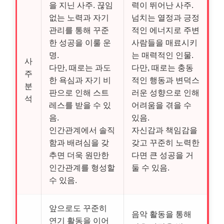
을 지닌 사주. 끊임
력이 뛰어난 사주.
없는 노력과 자기
넘치는 열정과 긍정
관리를 통해 꾸준
적인 에너지로 주변
한 성공을 이룰 운
사람들을 매료시키
명.
는 매력적인 인물.
사
다만, 때로는 과도
다만, 때로는 충동
주
한 욕심과 자기 비
적인 행동과 변덕스
분
판으로 인해 스트
러운 성향으로 인해
석
레스를 받을 수 있
어려움을 겪을 수
음.
있음.
인간관계에서 솔직
자신감과 책임감을
함과 배려심을 갖
갖고 꾸준히 노력한
추면 더욱 원만한
다면 큰 성공을 거
인간관계를 형성할
둘 수 있음.
수 있음.
앞으로도 꾸준히
음악 활동을 통해
연기 활동을 이어