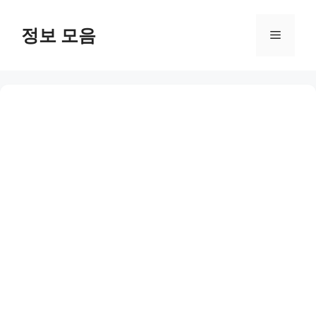
Skip
to
정보 모음
Menu
content