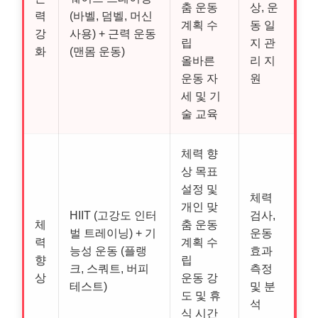
춤 운동
상, 운
력
(바벨, 덤벨, 머신
계획 수
동 일
강
사용) + 근력 운동
립
지 관
화
(맨몸 운동)
올바른
리 지
운동 자
원
세 및 기
술 교육
체력 향
상 목표
설정 및
체력
개인 맞
HIIT (고강도 인터
검사,
체
춤 운동
벌 트레이닝) + 기
운동
력
계획 수
능성 운동 (플랭
효과
향
립
크, 스쿼트, 버피
측정
상
운동 강
테스트)
및 분
도 및 휴
석
식 시간