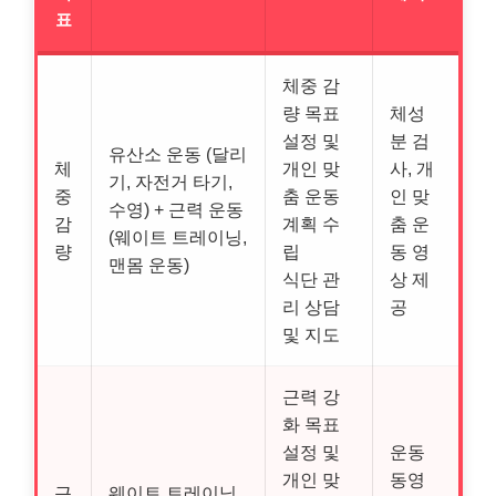
표
체중 감
량 목표
체성
설정 및
분 검
유산소 운동 (달리
체
개인 맞
사, 개
기, 자전거 타기,
중
춤 운동
인 맞
수영) + 근력 운동
감
계획 수
춤 운
(웨이트 트레이닝,
량
립
동 영
맨몸 운동)
식단 관
상 제
리 상담
공
및 지도
근력 강
화 목표
설정 및
운동
개인 맞
동영
근
웨이트 트레이닝