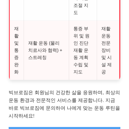
조절 지
도
재
통증 부
재활
활
위 및 원
운동
및
재활 운동 (물리
인 진단
전문
통
치료사와 협력) +
재활 운
장비
증
스트레칭
동 계획
및 시
완
수립 및
설 제
화
지도
공
빅브로짐은 회원님의 건강한 삶을 응원하며, 최상의
운동 환경과 전문적인 서비스를 제공합니다. 지금
바로 빅브로짐에 문의하여 나에게 맞는 운동 루틴을
시작하세요!