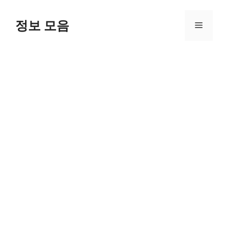
Skip
to
정보 모음
Menu
content