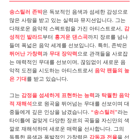
송스틸러 존박
은 독보적인 음색과 섬세한 감성으로
많은 사랑을 받고 있는 실력파 뮤지션입니다. 그는
다채로운 음악적 스펙트럼을 가진 아티스트로서,
감
성적인 발라드
부터
흥겨운 댄스곡
까지 장르를 넘나
들며 폭넓은 음악 세계를 선보입니다. 특히, 존박은
뛰어난 가창력
과
무대 장악력
으로 관객들을 사로잡
는 매력적인 무대를 선보이며, 끊임없이 새로운 음
악적 도전을 시도하는 아티스트로서
음악 팬들의 높
은 기대
를 받고 있습니다.
그는
감정을 섬세하게 표현하는 능력
과
탁월한 음악
적 재해석
으로 원곡을 뛰어넘는 무대를 선보이며 대
중들에게 깊은 인상을 남겼습니다.
“송스틸러”
라는
타이틀에 걸맞게 다양한 장르의 곡들을 자신만의 색
깔로 재해석하며 새로운 매력을 선사합니다. 그의
독특한 음색과 폭발적인 가창력은
감동과 전율
을 선