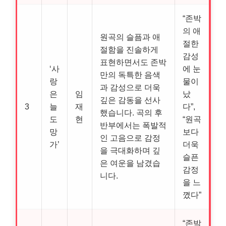
“존박
의 애
원곡의 슬픔과 애
절한
절함을 진솔하게
감성
표현하면서도 존박
‘사
에 눈
만의 독특한 음색
랑
물이
과 감성으로 더욱
은
임
났
깊은 감동을 선사
3
늘
재
다”,
했습니다. 곡의 후
도
현
“원곡
반부에서는 폭발적
망
보다
인 고음으로 감정
가’
더욱
을 극대화하며 깊
슬픈
은 여운을 남겼습
감정
니다.
을 느
꼈다”
“존박