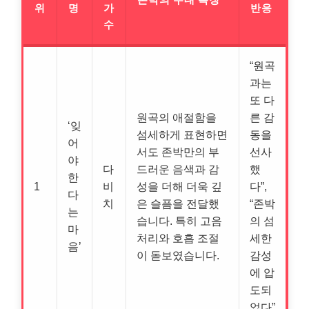
위
명
가
반응
수
“원곡
과는
또 다
원곡의 애절함을
른 감
‘잊
섬세하게 표현하면
동을
어
서도 존박만의 부
선사
야
다
드러운 음색과 감
했
한
1
비
성을 더해 더욱 깊
다”,
다
치
은 슬픔을 전달했
“존박
는
습니다. 특히 고음
의 섬
마
처리와 호흡 조절
세한
음’
이 돋보였습니다.
감성
에 압
도되
었다”