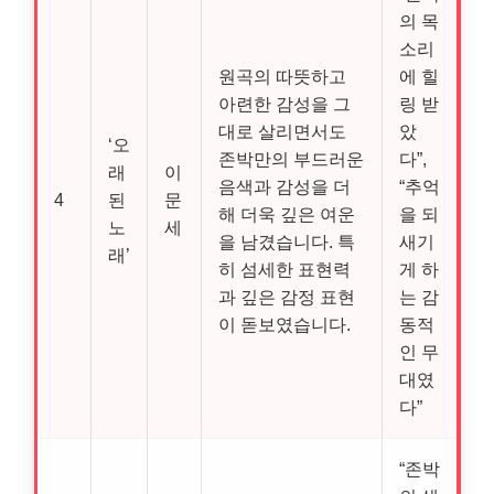
의 목
소리
원곡의 따뜻하고
에 힐
아련한 감성을 그
링 받
대로 살리면서도
았
‘오
존박만의 부드러운
다”,
래
이
음색과 감성을 더
“추억
4
된
문
해 더욱 깊은 여운
을 되
노
세
을 남겼습니다. 특
새기
래’
히 섬세한 표현력
게 하
과 깊은 감정 표현
는 감
이 돋보였습니다.
동적
인 무
대였
다”
“존박