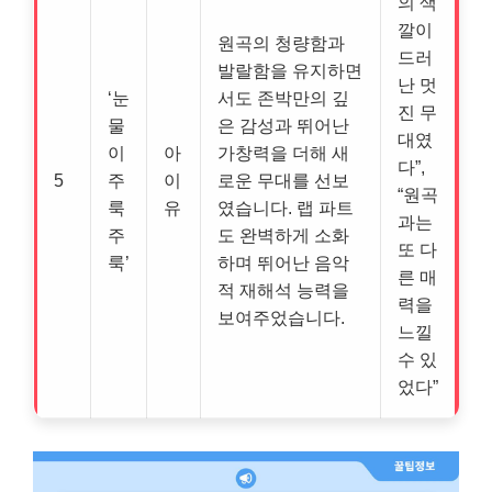
의 색
깔이
원곡의 청량함과
드러
발랄함을 유지하면
난 멋
‘눈
서도 존박만의 깊
진 무
물
은 감성과 뛰어난
대였
이
아
가창력을 더해 새
다”,
5
주
이
로운 무대를 선보
“원곡
룩
유
였습니다. 랩 파트
과는
주
도 완벽하게 소화
또 다
룩’
하며 뛰어난 음악
른 매
적 재해석 능력을
력을
보여주었습니다.
느낄
수 있
었다”