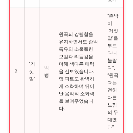
“존박
이
‘거짓
원곡의 강렬함을
말’을
유지하면서도 존박
부르
특유의 소울풀한
다니
보컬과 리듬감을
놀랍
‘거
더해 색다른 매력
빅
다”,
2
짓
을 선보였습니다.
뱅
“원곡
말’
랩 파트도 완벽하
과는
게 소화하며 뛰어
전혀
난 음악적 소화력
다른
을 보여주었습니
느낌
다.
의 무
대였
다”