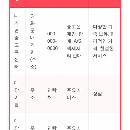
내
강
가
화
중고폰
다양한 기
면
군
000-
매입, 판
종 보유, 합
중
내
000-
매, A/S,
리적인 가
고
가
0000
액세서
격, 친절한
폰
면
리 판매
서비스
센
(주
터
소)
매
장
주
연락
주요 서
장점
이
소
처
비스
름
매
장
주
연락
주요 서