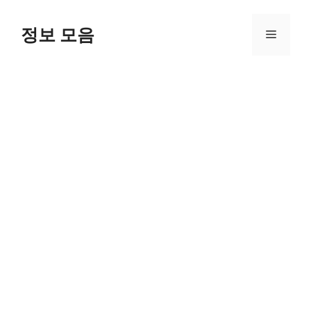
Skip
to
정보 모음
Menu
content