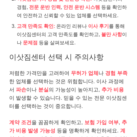
경험,
전문 운반 인력
,
안전 운반 시스템
등을 확인하
여 안전하고 신뢰할 수 있는 업체를 선택하세요.
고객 만족도 확인:
온라인 리뷰나
이사 후기
를 통해
이삿짐센터의 고객 만족도를 확인하고,
불만 사항
이
나
문제점
등을 살펴보세요.
이삿짐센터 선택 시 주의사항
저렴한 가격만을 고려하여
무허가 업체
나
경험 부족
한 업체를 선택하는 것은 위험합니다. 이사 과정에
서
파손
이나
분실
의 가능성이 높아지고,
추가 비용
이 발생할 수 있습니다. 믿을 수 있는 전문 이삿짐센
터를 선택하는 것이 중요합니다.
계약 조건
을 꼼꼼하게 확인하고,
보험 가입 여부
,
추
가 비용 발생 가능성
등을 명확하게 확인하세요.
계