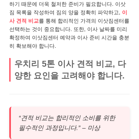
하기 때문에 더욱 철저한 준비가 필요합니다. 이삿
짐 목록을 작성하여 짐의 양을 정확히 파악하고,
이
사 견적 비교
를 통해 합리적인 가격의 이삿짐센터를
선택하는 것이 중요합니다. 또한, 이사 날짜를 미리
확정하여 이삿짐센터 예약과 이사 준비 시간을 충분
히 확보해야 합니다.
우치리 5톤 이사 견적 비교, 다
양한 요인을 고려해야 합니다.
“견적 비교는 합리적인 소비를 위한
필수적인 과정입니다.” – 미상