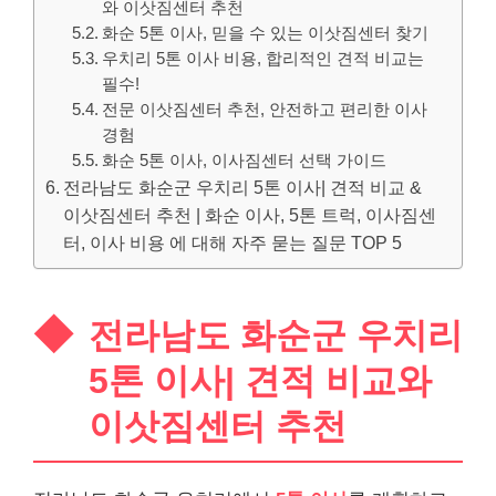
와 이삿짐센터 추천
화순 5톤 이사, 믿을 수 있는 이삿짐센터 찾기
우치리 5톤 이사 비용, 합리적인 견적 비교는
필수!
전문 이삿짐센터 추천, 안전하고 편리한 이사
경험
화순 5톤 이사, 이사짐센터 선택 가이드
전라남도 화순군 우치리 5톤 이사| 견적 비교 &
이삿짐센터 추천 | 화순 이사, 5톤 트럭, 이사짐센
터, 이사 비용 에 대해 자주 묻는 질문 TOP 5
전라남도 화순군 우치리
5톤 이사| 견적 비교와
이삿짐센터 추천