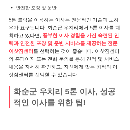
안전한 포장 및 운반
5톤 트럭을 이용하는 이사는 전문적인 기술과 노하
우가 요구됩니다. 화순군 우치리에서 5톤 이사를 계
획하고 있다면,
풍부한 이사 경험을 가진 숙련된 인
력과 안전한 포장 및 운반 서비스를 제공하는 전문
이삿짐센터
를 선택하는 것이 좋습니다. 이삿짐센터
의 홈페이지 또는 전화 문의를 통해 견적 및 서비스
내용을 자세히 확인하고, 자신에게 맞는 최적의 이
삿짐센터를 선택할 수 있습니다.
화순군 우치리 5톤 이사, 성공
적인 이사를 위한 팁!