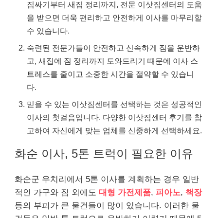
짐싸기부터 새집 정리까지, 전문 이삿짐센터의 도움
을 받으면 더욱 편리하고 안전하게 이사를 마무리할
수 있습니다.
숙련된 전문가들이 안전하고 신속하게 짐을 운반하
고, 새집에 짐 정리까지 도와드리기 때문에 이사 스
트레스를 줄이고 소중한 시간을 절약할 수 있습니
다.
믿을 수 있는 이삿짐센터를 선택하는 것은 성공적인
이사의 첫걸음입니다. 다양한 이삿짐센터 후기를 참
고하여 자신에게 맞는 업체를 신중하게 선택하세요.
화순 이사, 5톤 트럭이 필요한 이유
화순군 우치리에서 5톤 이사를 계획하는 경우 일반
적인 가구와 짐 외에도
대형 가전제품
,
피아노
,
책장
등의 부피가 큰 물건들이 많이 있습니다. 이러한 물