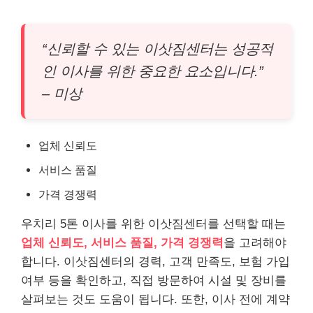
“신뢰할 수 있는 이삿짐센터는 성공적
인 이사를 위한 중요한 요소입니다.”
– 미상
업체 신뢰도
서비스 품질
가격 경쟁력
우치리 5톤 이사를 위한 이삿짐센터를 선택할 때는
업체 신뢰도, 서비스 품질, 가격 경쟁력
을 고려해야
합니다. 이삿짐센터의 경력, 고객 만족도, 보험 가입
여부 등을 확인하고, 직접 방문하여 시설 및 장비를
살펴보는 것도 도움이 됩니다. 또한, 이사 전에 계약