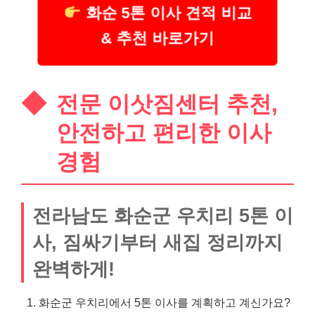
화순 5톤 이사 견적 비교
& 추천 바로가기
전문 이삿짐센터 추천,
안전하고 편리한 이사
경험
전라남도 화순군 우치리 5톤 이
사, 짐싸기부터 새집 정리까지
완벽하게!
화순군 우치리에서 5톤 이사를 계획하고 계신가요?