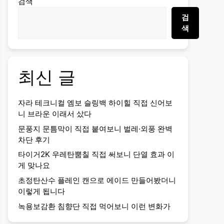
검색
검
색
최신 글
자라 테크니컬 엠보 슬링백 하이힐 직접 신어보
니 브라운 이래서 샀다
문풍지 문틈막이 직접 붙여보니 벌레·외풍 완벽
차단 후기
타이거2K 우레탄뿜칠 직접 써보니 단열 효과 이
게 맞나요
초정탄산수 플레인 캔으로 에이드 만들어봤더니
이렇게 됩니다
녹용보감환 침향단 직접 먹어보니 이런 변화가