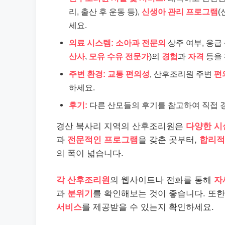
리, 출산 후 운동 등),
신생아 관리 프로그램
(
세요.
의료 시스템:
소아과 전문의
상주 여부, 응급
산사
,
모유 수유 전문가
)의
경험
과
자격
등을 
주변 환경:
교통 편의성
, 산후조리원 주변
편
하세요.
후기:
다른 산모들의 후기를 참고하여 직접
경산 북사리 지역의 산후조리원은
다양한 시
과
전문적인 프로그램
을 갖춘 곳부터,
합리적
의 폭이 넓습니다.
각 산후조리원
의 웹사이트나 전화를 통해
자
과
분위기
를 확인해보는 것이 좋습니다. 또
서비스
를 제공받을 수 있는지 확인하세요.