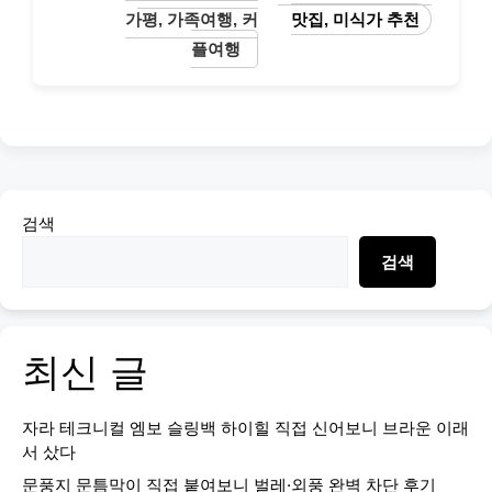
가평, 가족여행, 커
맛집, 미식가 추천
플여행
검색
검색
최신 글
자라 테크니컬 엠보 슬링백 하이힐 직접 신어보니 브라운 이래
서 샀다
문풍지 문틈막이 직접 붙여보니 벌레·외풍 완벽 차단 후기