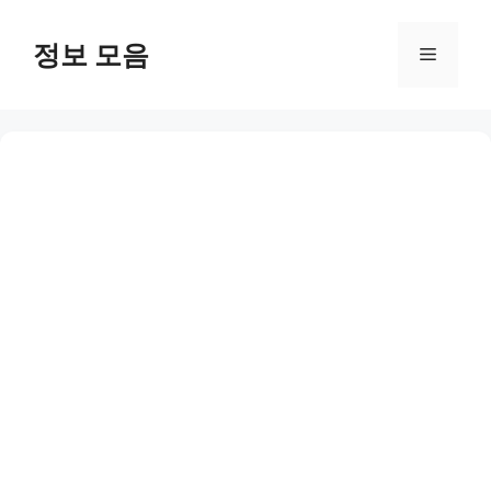
Skip
to
정보 모음
Menu
content