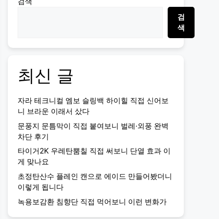
검색
검
색
최신 글
자라 테크니컬 엠보 슬링백 하이힐 직접 신어보
니 브라운 이래서 샀다
문풍지 문틈막이 직접 붙여보니 벌레·외풍 완벽
차단 후기
타이거2K 우레탄뿜칠 직접 써보니 단열 효과 이
게 맞나요
초정탄산수 플레인 캔으로 에이드 만들어봤더니
이렇게 됩니다
녹용보감환 침향단 직접 먹어보니 이런 변화가