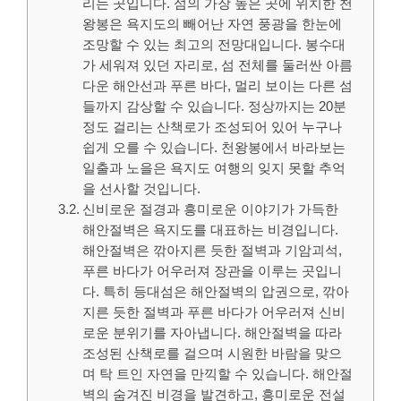
리는 곳입니다. 섬의 가장 높은 곳에 위치한 천
왕봉은 욕지도의 빼어난 자연 풍광을 한눈에
조망할 수 있는 최고의 전망대입니다. 봉수대
가 세워져 있던 자리로, 섬 전체를 둘러싼 아름
다운 해안선과 푸른 바다, 멀리 보이는 다른 섬
들까지 감상할 수 있습니다. 정상까지는 20분
정도 걸리는 산책로가 조성되어 있어 누구나
쉽게 오를 수 있습니다. 천왕봉에서 바라보는
일출과 노을은 욕지도 여행의 잊지 못할 추억
을 선사할 것입니다.
신비로운 절경과 흥미로운 이야기가 가득한
해안절벽은 욕지도를 대표하는 비경입니다.
해안절벽은 깎아지른 듯한 절벽과 기암괴석,
푸른 바다가 어우러져 장관을 이루는 곳입니
다. 특히 등대섬은 해안절벽의 압권으로, 깎아
지른 듯한 절벽과 푸른 바다가 어우러져 신비
로운 분위기를 자아냅니다. 해안절벽을 따라
조성된 산책로를 걸으며 시원한 바람을 맞으
며 탁 트인 자연을 만끽할 수 있습니다. 해안절
벽의 숨겨진 비경을 발견하고, 흥미로운 전설