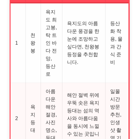
욕지
도 최
욕지도의 아름
등산
고봉,
다운 풍경을 한
화 착
천
탁 트
눈에 조망하고
용, 물
1
왕
인 바
싶다면, 천왕봉
과 간
봉
다 전
등정을 추천합
식 준
망,
니다.
비
등산
로
아름
일몰
해안 절벽 위에
다운
시간
우뚝 솟은 욕지
욕
해안
방문
등대는 섬의 역
지
절경,
추천,
2
사와 아름다움
등
사진
인생
을 동시에 느낄
대
명소,
샷 촬
수 있는 곳입니
등대
영 기