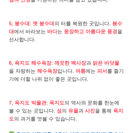
5, 봉수대
:
옛 봉수대
의 터를 복원한 곳입니다.
봉수
대
에서 바라보는
바다
는
웅장하고 아름다운 풍경
을
선사합니다.
6, 욕지도 해수욕장
:
깨끗한 백사장
과
맑은 바닷물
을 자랑하는
해수욕장
입니다.
여름
에는
피서
를 즐기
기에 더할 나위 없이 좋은 곳입니다.
7, 욕지도 박물관
:
욕지도
의 역사와 문화를 한눈에
볼 수 있는 곳입니다.
섬
의
유물
과
사진
을 통해
욕지
도
의 과거를 엿볼 수 있습니다.