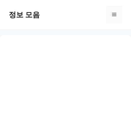
Skip
to
정보 모음
Menu
content