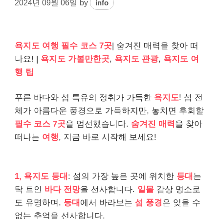
2024년 09월 06일
by
info
욕지도 여행 필수 코스 7곳
| 숨겨진 매력을 찾아 떠
나요! |
욕지도 가볼만한곳
,
욕지도 관광
,
욕지도 여
행 팁
푸른 바다와 섬 특유의 정취가 가득한
욕지도
! 섬 전
체가 아름다운 풍경으로 가득하지만, 놓치면 후회할
필수 코스 7곳
을 엄선했습니다.
숨겨진 매력
을 찾아
떠나는
여행
, 지금 바로 시작해 보세요!
1, 욕지도 등대
: 섬의 가장 높은 곳에 위치한
등대
는
탁 트인
바다 전망
을 선사합니다.
일몰
감상 명소로
도 유명하며,
등대
에서 바라보는
섬 풍경
은 잊을 수
없는 추억을 선사합니다.