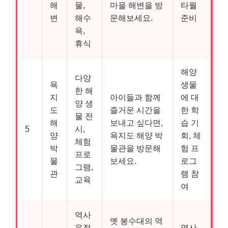
해
물,
마을 해변을 방
타월
변
해수
문해보세요.
준비
욕,
휴식
해양
다양
욕
생물
한 해
지
아이들과 함께
에 대
양 생
도
즐거운 시간을
한 학
물 전
해
보내고 싶다면,
습 기
5
시,
양
욕지도 해양 박
회, 체
체험
박
물관을 방문해
험 프
프로
물
보세요.
로그
그램,
관
램 참
교육
여
역사
옛 봉수대의 역
유적,
역사