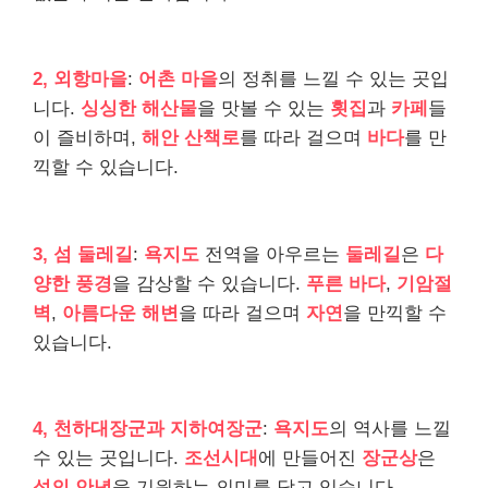
2, 외항마을
:
어촌 마을
의 정취를 느낄 수 있는 곳입
니다.
싱싱한 해산물
을 맛볼 수 있는
횟집
과
카페
들
이 즐비하며,
해안 산책로
를 따라 걸으며
바다
를 만
끽할 수 있습니다.
3, 섬 둘레길
:
욕지도
전역을 아우르는
둘레길
은
다
양한 풍경
을 감상할 수 있습니다.
푸른 바다
,
기암절
벽
,
아름다운 해변
을 따라 걸으며
자연
을 만끽할 수
있습니다.
4, 천하대장군과 지하여장군
:
욕지도
의 역사를 느낄
수 있는 곳입니다.
조선시대
에 만들어진
장군상
은
섬의 안녕
을 기원하는 의미를 담고 있습니다.