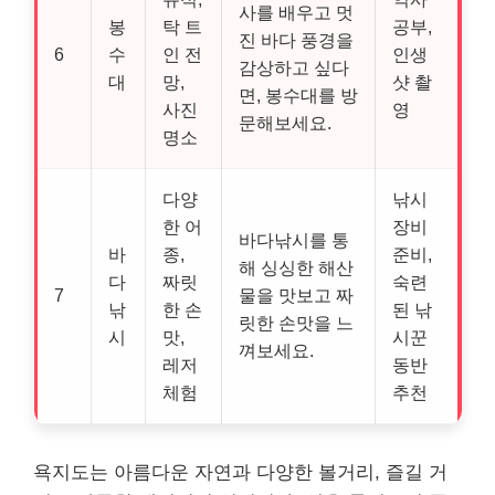
사를 배우고 멋
봉
탁 트
공부,
진 바다 풍경을
6
수
인 전
인생
감상하고 싶다
대
망,
샷 촬
면, 봉수대를 방
사진
영
문해보세요.
명소
다양
낚시
한 어
장비
바다낚시를 통
바
종,
준비,
해 싱싱한 해산
다
짜릿
숙련
7
물을 맛보고 짜
낚
한 손
된 낚
릿한 손맛을 느
시
맛,
시꾼
껴보세요.
레저
동반
체험
추천
욕지도는 아름다운 자연과 다양한 볼거리, 즐길 거