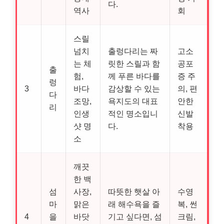
다.
역사
회
스릴
넘치
출렁다리는 짜
고소
는 체
릿한 스릴과 함
공포
출
험,
께 푸른 바다를
증 주
렁
3
바다
감상할 수 있는
의, 편
다
조망,
욕지도의 대표
안한
리
인생
적인 명소입니
신발
샷 명
다.
착용
소
깨끗
한 백
섬
사장,
따뜻한 햇살 아
수영
마
맑은
래 해수욕을 즐
복, 썬
4
을
바닷
기고 싶다면, 섬
크림,