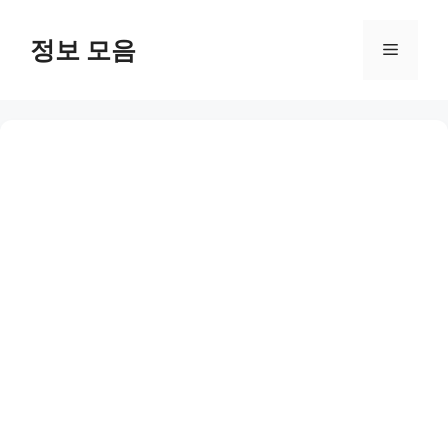
Skip
to
정보 모음
Menu
content