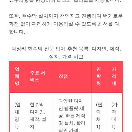
요구사항을 반영하여 최고의 결과물을 제공합니다.
또한, 현수막 설치까지 책임지고 진행하여 번거로운
과정 없이 편리하게 이용하실 수 있도록 최선을 다
합니다.
덕정리 현수막 전문 업체 추천 목록: 디자인, 제작,
설치, 가격 비교
업
연
가
주요 서
체
장점
락
격
비스
명
처
대
다양한 디자
(업
현수막
(연
(가
인 템플릿 제
체
디자인,
락
격
공, 빠른 제작
명
제작, 설
처
대
및 설치, 합리
1)
치
1)
1)
적인 가격