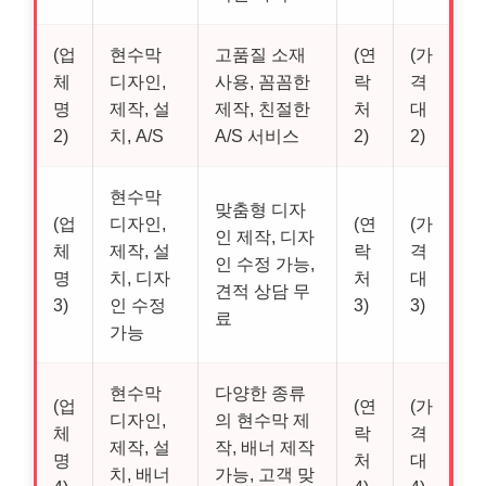
(업
현수막
고품질 소재
(연
(가
체
디자인,
사용, 꼼꼼한
락
격
명
제작, 설
제작, 친절한
처
대
2)
치, A/S
A/S 서비스
2)
2)
현수막
맞춤형 디자
(업
디자인,
(연
(가
인 제작, 디자
체
제작, 설
락
격
인 수정 가능,
명
치, 디자
처
대
견적 상담 무
3)
인 수정
3)
3)
료
가능
현수막
다양한 종류
(업
(연
(가
디자인,
의 현수막 제
체
락
격
제작, 설
작, 배너 제작
명
처
대
치, 배너
가능, 고객 맞