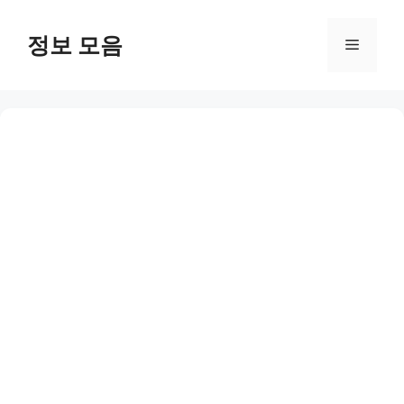
Skip
to
정보 모음
Menu
content