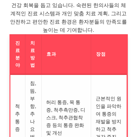
건강 회복을 돕고 있습니다. 숙련된 한의사들의 체
계적인 진료 시스템과 개인 맞춤 치료 계획, 그리고
안전하고 편안한 진료 환경은 환자분들의 만족도를
높이는 데 기여합니다.
진
치
료
료
효과
장점
분
방
야
법
침,
뜸,
부
근본적인 원
허리 통증, 목 통
척
항,
인을 파악하
증, 척추측만증, 디
추
추
여 통증의
스크, 척추관협착
통
나
재발을 방지
증 등의 통증 완화
증
요
하고 척추
및 개선
법,
건강 증진