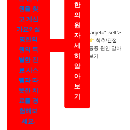
는 한의
한
원을 찾
의
고 계신
”
원
가요? 설
target=”_self”>
자
명한의
척추/관절
세
통증 원인 알아
원의 특
히
보기
별한 진
알
료 시스
아
템과 따
보
뜻한 치
기
료를 경
험해보
세요.