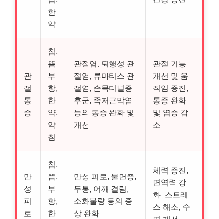
한
약
침,
뜸,
관절염, 퇴행성 관
관절 기능
관
부
절염, 류마티스 관
개선 및 움
절
항,
절염, 손목터널증
직임 증진,
통
한
후군, 족저근막염
통증 완화
증
약,
등의 통증 완화 및
및 염증 감
약
개선
소
침
침,
체력 증진,
만
뜸,
만성 피로, 불면증,
면역력 강
성
부
두통, 어깨 결림,
화, 스트레
피
항,
소화불량 등의 증
스 해소, 수
로
한
상 완화
면 개선