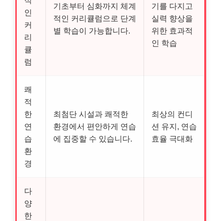
적
기초부터 심화까지 체계
기를 다지고
인
적인 커리큘럼으로 단계
실력 향상을
커
별 학습이 가능합니다.
위한 효과적
리
인 학습
큘
럼
쾌
적
한
최첨단 시설과 쾌적한
최상의 컨디
연
환경에서 편안하게 연습
션 유지, 연습
습
에 집중할 수 있습니다.
효율 극대화
환
경
다
양
한