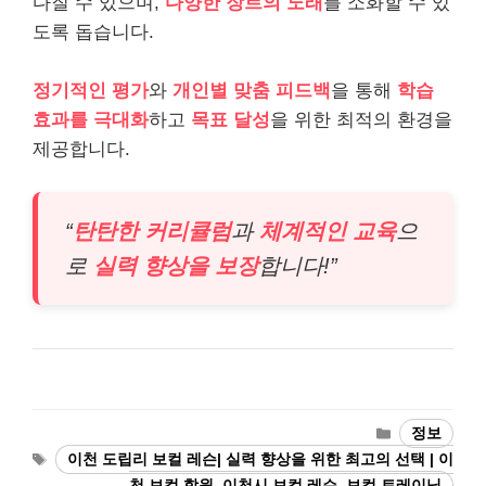
다질 수 있으며,
다양한 장르의 노래
를 소화할 수 있
도록 돕습니다.
정기적인 평가
와
개인별 맞춤 피드백
을 통해
학습
효과를 극대화
하고
목표 달성
을 위한 최적의 환경을
제공합니다.
“
탄탄한 커리큘럼
과
체계적인 교육
으
로
실력 향상을 보장
합니다!”
Categories
정보
Tags
이천 도립리 보컬 레슨| 실력 향상을 위한 최고의 선택 | 이
천 보컬 학원, 이천시 보컬 레슨, 보컬 트레이닝