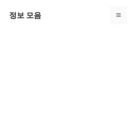
Skip
to
정보 모음
Menu
content