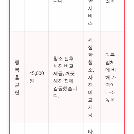
니다.
한
있음
서
비
스
세
심
한
다른
청소 전후
행
청
업체
사진 비교
복
소,
에 비
45,000
제공, 깨끗
홈
사
해 가
원
해진 집에
클
진
격이
감동했습니
린
비
다소
다.
교
높음
제
공
빠