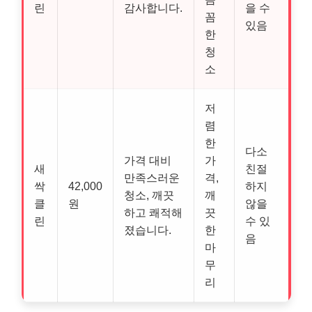
린
감사합니다.
을 수
꼼
있음
한
청
소
저
렴
한
다소
가격 대비
가
새
친절
만족스러운
격,
싹
42,000
하지
청소, 깨끗
깨
클
원
않을
하고 쾌적해
끗
린
수 있
졌습니다.
한
음
마
무
리