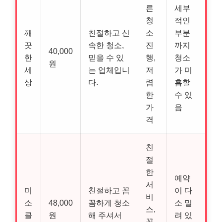
른
세부
청
적인
깨
친절하고 신
소
부분
끗
속한 청소,
진
까지
40,000
한
믿을 수 있
행,
청소
원
세
는 업체입니
저
가 미
상
다.
렴
흡할
한
수 있
가
음
격
친
절
한
예약
서
미
친절하고 꼼
이 다
비
소
48,000
꼼하게 청소
소 밀
스,
클
원
해 주셔서
려 있
꼼