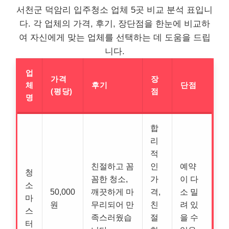
서천군 덕암리 입주청소 업체 5곳 비교 분석 표입니
다. 각 업체의 가격, 후기, 장단점을 한눈에 비교하
여 자신에게 맞는 업체를 선택하는 데 도움을 드립
니다.
업
가격
장
체
후기
단점
(평당)
점
명
합
리
적
친절하고 꼼
인
예약
청
꼼한 청소,
가
이 다
소
50,000
깨끗하게 마
격,
소 밀
마
원
무리되어 만
친
려 있
스
족스러웠습
절
을 수
터