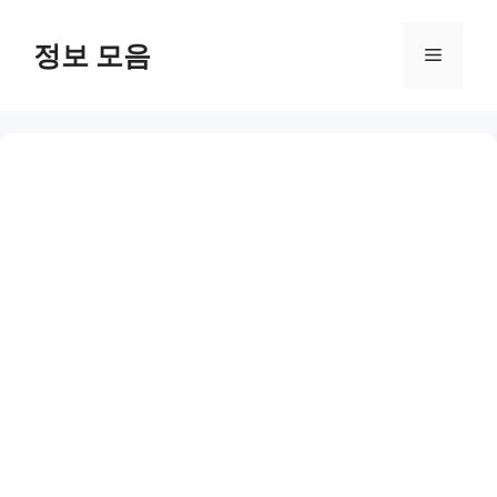
Skip
to
정보 모음
Menu
content