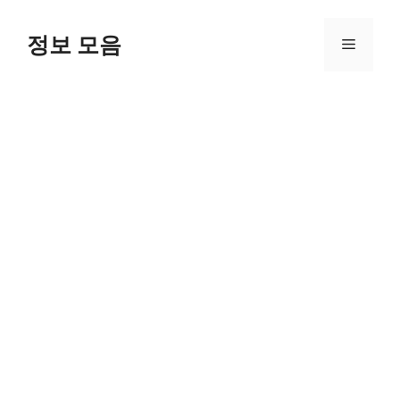
Skip
to
정보 모음
Menu
content