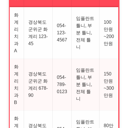
화
임플란트
계
경상북도
100
054-
틀니, 부
리
군위군 화
만원
123-
분 틀니,
치
계리 123-
~200
4567
전체 틀
과
45
만원
니
A
화
임플란트
계
경상북도
150
054-
틀니, 부
리
군위군 화
만원
789-
분 틀니,
치
계리 678-
~300
0123
전체 틀
과
90
만원
니
B
화
임플란트
계
경상북도
80만