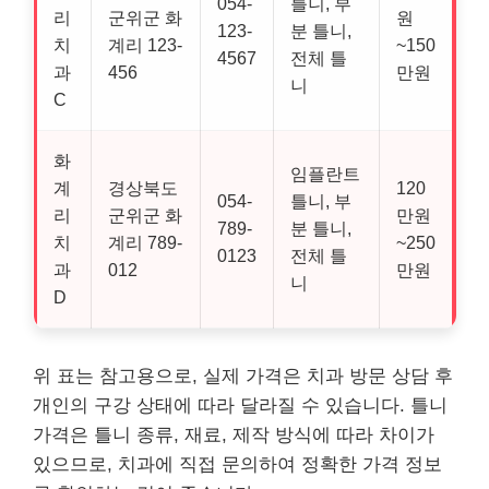
054-
틀니, 부
리
군위군 화
원
123-
분 틀니,
치
계리 123-
~150
4567
전체 틀
과
456
만원
니
C
화
임플란트
계
경상북도
120
054-
틀니, 부
리
군위군 화
만원
789-
분 틀니,
치
계리 789-
~250
0123
전체 틀
과
012
만원
니
D
위 표는 참고용으로, 실제 가격은 치과 방문 상담 후
개인의 구강 상태에 따라 달라질 수 있습니다. 틀니
가격은 틀니 종류, 재료, 제작 방식에 따라 차이가
있으므로, 치과에 직접 문의하여 정확한 가격 정보