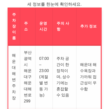
세 정보를 한눈에 확인하세요.
주
차
주
운영
주의 사
장
추가 정보
소
시간
항
이
름
부산
해
광역
07:00
주차 공
운
시
–
간이 한
해운대 해
대
해운
23:00
정적이
수욕장과
해
대구
(계절
며, 성수
가까워 접
변
해운
별 변
기에는
근성이 우
주
대해
동 가
혼잡할
수함
차
변로
능)
수 있음
장
299