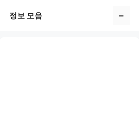
Skip
to
정보 모음
Menu
content