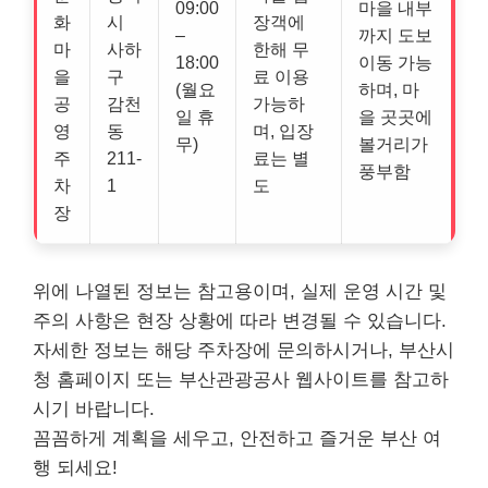
09:00
마을 내부
화
시
장객에
–
까지 도보
마
사하
한해 무
18:00
이동 가능
을
구
료 이용
(월요
하며, 마
공
감천
가능하
일 휴
을 곳곳에
영
동
며, 입장
무)
볼거리가
주
211-
료는 별
풍부함
차
1
도
장
위에 나열된 정보는 참고용이며, 실제 운영 시간 및
주의 사항은 현장 상황에 따라 변경될 수 있습니다.
자세한 정보는 해당 주차장에 문의하시거나, 부산시
청 홈페이지 또는 부산관광공사 웹사이트를 참고하
시기 바랍니다.
꼼꼼하게 계획을 세우고, 안전하고 즐거운 부산 여
행 되세요!