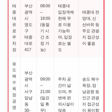
태
부산
08:00
태종대
종
광역
–
입장객에
태종대 전
대
시
18:00
한해 무
망대, 신
유
영도
(동절
료 이용
선바위 등
료
구
기 시
가능하
주요 관광
주
태종
간 조
며, 입장
지 접근성
차
대로
정 가
료는 별
이 좋음
장
417
능)
도
송
도
부산
해
광역
09:00
주차 공
송도 해수
수
시
–
간이 넓
욕장, 암
욕
서구
21:00
으며, 주
남공원 등
장
암남
(일요
변에 편
인근 관광
공
동
일 휴
의시설이
지 접근성
영
30-
무)
많음
이 용이함