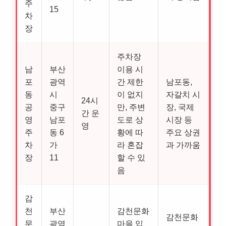
주
15
차
장
주차장
남
부산
이용 시
포
광역
간 제한
남포동,
동
시
이 없지
자갈치 시
24시
공
중구
만, 주변
장, 국제
간 운
영
남포
도로 상
시장 등
영
주
동 6
황에 따
주요 상권
차
가
라 혼잡
과 가까움
장
11
할 수 있
음
감
천
부산
감천문화
감천문화
문
광역
마을 입