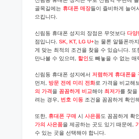
신림동 휴대폰 성지는 주로 신림역 주변에 몰
골목길에는
휴대폰 매장
들이 즐비하게 늘어서
으킵니다.
신림동 휴대폰 성지의 장점은 무엇보다
다양
점입니다.
SK, KT, LG U+
는 물론 알뜰폰까지
게 맞는 최적의 조건을 찾을 수 있습니다. 또
만나볼 수 있으며,
할인
도 빼놓을 수 없는 매
신림동 휴대폰 성지에서
저렴하게 휴대폰을 
먼저,
방문 전에 미리 전화
로 가격을 비교해
의 가격
을
꼼꼼하게 비교
해야
최저가
를 찾을
려는 경우,
번호 이동
조건을 꼼꼼하게 확인해
또한,
휴대폰 구매
시
사은품
도 꼼꼼하게 확
가의 사은품
을 제공하는 곳도 있기 때문에,
수 있는 곳을 선택해야 합니다.