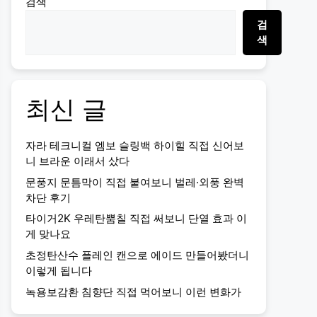
검색
검
색
최신 글
자라 테크니컬 엠보 슬링백 하이힐 직접 신어보
니 브라운 이래서 샀다
문풍지 문틈막이 직접 붙여보니 벌레·외풍 완벽
차단 후기
타이거2K 우레탄뿜칠 직접 써보니 단열 효과 이
게 맞나요
초정탄산수 플레인 캔으로 에이드 만들어봤더니
이렇게 됩니다
녹용보감환 침향단 직접 먹어보니 이런 변화가