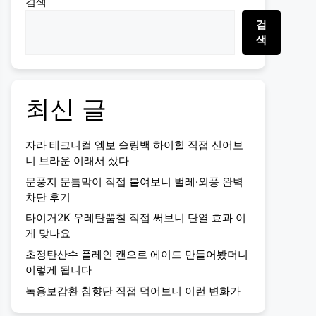
검색
검
색
최신 글
자라 테크니컬 엠보 슬링백 하이힐 직접 신어보
니 브라운 이래서 샀다
문풍지 문틈막이 직접 붙여보니 벌레·외풍 완벽
차단 후기
타이거2K 우레탄뿜칠 직접 써보니 단열 효과 이
게 맞나요
초정탄산수 플레인 캔으로 에이드 만들어봤더니
이렇게 됩니다
녹용보감환 침향단 직접 먹어보니 이런 변화가