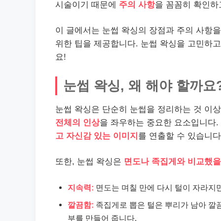
시술이기 때문에
주의 사항
을 꼼꼼히 확인하
이 글에서는 눈썹 왁싱의 장점과 주의 사항을
위한 팁을 제공합니다. 눈썹 왁싱을 고민하고
요!
눈썹 왁싱, 왜 해야 할까요
눈썹 왁싱은 단순히 눈썹을 정리하는 것 이
전체의 인상
을 좌우하는 중요한 요소입니다.
고 자신감 있는 이미지
를 연출할 수 있습니다
또한, 눈썹 왁싱은
면도나 족집게와 비교했을
지속력:
면도는 며칠 만에 다시 털이 자라지만,
깔끔함:
족집게로 뽑은 털은 뿌리가 남아 깔
부를 만들어 줍니다.