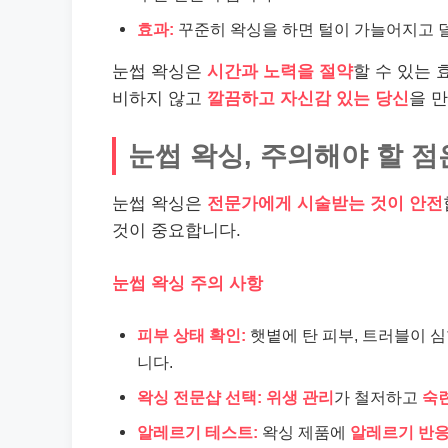
효과:
꾸준히 왁싱을 하면 털이 가늘어지고 덜
눈썹 왁싱은
시간과 노력을 절약
할 수 있는 
비하지 않고
깔끔하고 자신감 있는 당신
을 
눈썹 왁싱, 주의해야 할 점
눈썹 왁싱은
전문가에게 시술받는 것이 안전
것이 중요합니다.
눈썹 왁싱 주의 사항
피부 상태 확인:
햇볕에 탄 피부, 트러블이 심
니다.
왁싱 전문샵 선택:
위생 관리
가 철저하고
숙
알레르기 테스트:
왁싱 제품에
알레르기 반