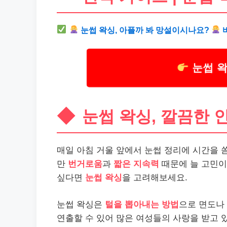
눈썹 왁싱, 아플까 봐 망설이시나요?
바
눈썹 왁
눈썹 왁싱, 깔끔한 
매일 아침 거울 앞에서 눈썹 정리에 시간을 쏟
만
번거로움
과
짧은 지속력
때문에 늘 고민이
싶다면
눈썹 왁싱
을 고려해보세요.
눈썹 왁싱은
털을 뽑아내는 방법
으로 면도나
연출할 수 있어 많은 여성들의 사랑을 받고 