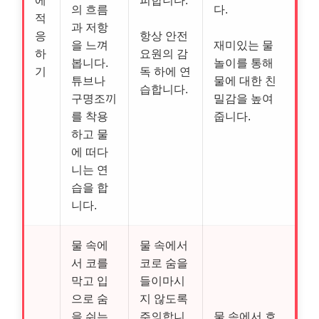
의 흐름
다.
적
과 저항
응
항상 안전
을 느껴
재미있는 물
하
요원의 감
봅니다.
놀이를 통해
기
독 하에 연
튜브나
물에 대한 친
습합니다.
구명조끼
밀감을 높여
를 착용
줍니다.
하고 물
에 떠다
니는 연
습을 합
니다.
물 속에
물 속에서
서 코를
코로 숨을
막고 입
들이마시
으로 숨
지 않도록
을 쉬는
주의합니
물 속에서 호