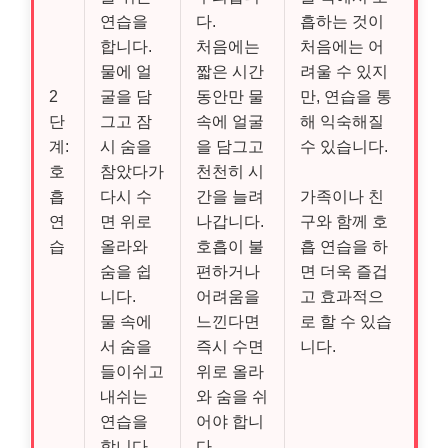
연습을
다.
흡하는 것이
합니다.
처음에는
처음에는 어
물에 얼
짧은 시간
려울 수 있지
2
굴을 담
동안만 물
만, 연습을 통
단
그고 잠
속에 얼굴
해 익숙해질
계:
시 숨을
을 담그고
수 있습니다.
호
참았다가
천천히 시
흡
다시 수
간을 늘려
가족이나 친
연
면 위로
나갑니다.
구와 함께 호
습
올라와
호흡이 불
흡 연습을 하
숨을 쉽
편하거나
면 더욱 즐겁
니다.
어려움을
고 효과적으
물 속에
느낀다면
로 할 수 있습
서 숨을
즉시 수면
니다.
들이쉬고
위로 올라
내쉬는
와 숨을 쉬
연습을
어야 합니
합니다.
다.