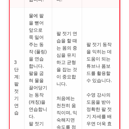
물에 팔
을 뻗어
앞으로
팔 젓기 연
쭉 밀어
습을 할 때
주는 동
팔 젓기 동작
는 몸의 중
작 (풀링)
을 익히는 데
심을 유지
을 연습
도움이 되는
3
하고 균형
합니다.
튜브나 폼보
단
을 잡는 것
팔을 굽
드를 활용할
계:
이 중요합
혀 물을
수 있습니다.
팔
니다.
끌어당기
젓
는 동작
수영 강사의
기
처음에는
(캐칭)을
도움을 받아
연
천천히 움
연습합니
정확한 팔 젓
습
직이며, 익
다.
기 자세를 배
숙해지면
팔 젓기
우면 더욱 효
속도를 점