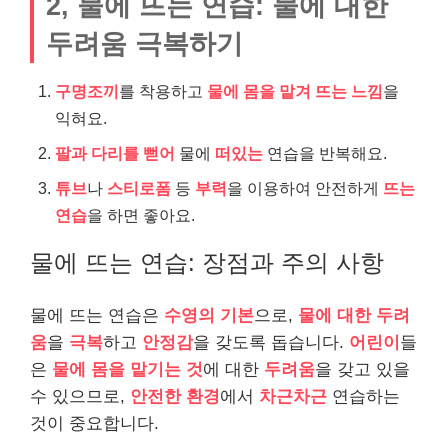
2, 물에 뜨는 연습: 물에 대한
두려움 극복하기
구명조끼
를 착용하고
물에 몸을 맡겨
뜨는 느낌
을
익혀요.
팔과 다리를 뻗어
물에
떠있는
연습을 반복해요.
튜브
나
스티로폼
등
부력
을 이용하여 안전하게
뜨는
연습
을 하면 좋아요.
물에 뜨는 연습: 장점과 주의 사항
물에 뜨는 연습은
수영의 기본
으로,
물에 대한 두려
움
을
극복
하고
안정감
을 갖도록 돕습니다.
어린이
들
은
물에 몸을 맡기는 것
에 대한
두려움
을 갖고 있을
수 있으므로,
안전한 환경
에서
차근차근
연습하는
것이 중요합니다.