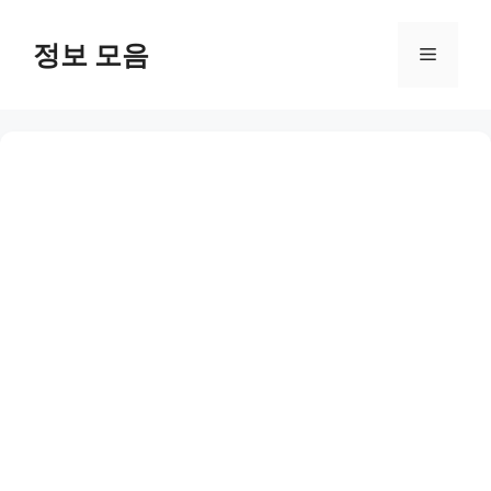
Skip
to
정보 모음
Menu
content