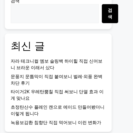
검색
검
색
최신 글
자라 테크니컬 엠보 슬링백 하이힐 직접 신어보
니 브라운 이래서 샀다
문풍지 문틈막이 직접 붙여보니 벌레·외풍 완벽
차단 후기
타이거2K 우레탄뿜칠 직접 써보니 단열 효과 이
게 맞나요
초정탄산수 플레인 캔으로 에이드 만들어봤더니
이렇게 됩니다
녹용보감환 침향단 직접 먹어보니 이런 변화가