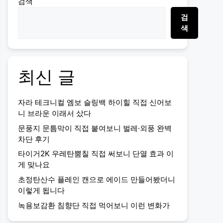
검색
검
색
최신 글
자라 테크니컬 엠보 슬링백 하이힐 직접 신어보
니 브라운 이래서 샀다
문풍지 문틈막이 직접 붙여보니 벌레·외풍 완벽
차단 후기
타이거2K 우레탄뿜칠 직접 써보니 단열 효과 이
게 맞나요
초정탄산수 플레인 캔으로 에이드 만들어봤더니
이렇게 됩니다
녹용보감환 침향단 직접 먹어보니 이런 변화가