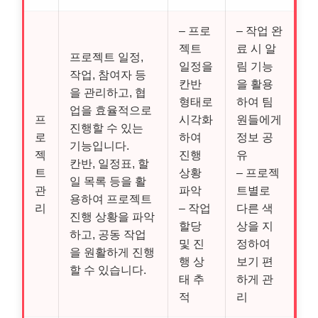
– 프로
– 작업 완
젝트
료 시 알
프로젝트 일정,
일정을
림 기능
작업, 참여자 등
칸반
을 활용
을 관리하고, 협
형태로
하여 팀
업을 효율적으로
프
시각화
원들에게
진행할 수 있는
로
하여
정보 공
기능입니다.
젝
진행
유
칸반, 일정표, 할
트
상황
– 프로젝
일 목록 등을 활
관
파악
트별로
용하여 프로젝트
리
– 작업
다른 색
진행 상황을 파악
할당
상을 지
하고, 공동 작업
및 진
정하여
을 원활하게 진행
행 상
보기 편
할 수 있습니다.
태 추
하게 관
적
리