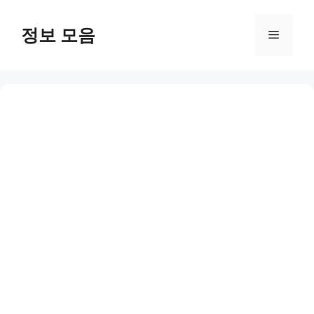
Skip
to
정보 모음
Menu
content