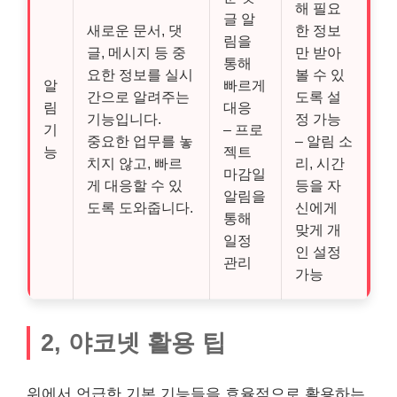
해 필요
글 알
새로운 문서, 댓
한 정보
림을
글, 메시지 등 중
만 받아
통해
요한 정보를 실시
볼 수 있
알
빠르게
간으로 알려주는
도록 설
림
대응
기능입니다.
정 가능
기
– 프로
중요한 업무를 놓
– 알림 소
능
젝트
치지 않고, 빠르
리, 시간
마감일
게 대응할 수 있
등을 자
알림을
도록 도와줍니다.
신에게
통해
맞게 개
일정
인 설정
관리
가능
2, 야코넷 활용 팁
위에서 언급한 기본 기능들을 효율적으로 활용하는