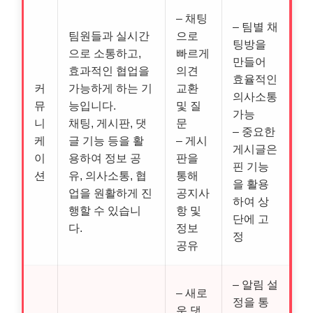
– 채팅
– 팀별 채
팀원들과 실시간
으로
팅방을
으로 소통하고,
빠르게
만들어
효과적인 협업을
의견
효율적인
커
가능하게 하는 기
교환
의사소통
뮤
능입니다.
및 질
가능
니
채팅, 게시판, 댓
문
– 중요한
케
글 기능 등을 활
– 게시
게시글은
이
용하여 정보 공
판을
핀 기능
션
유, 의사소통, 협
통해
을 활용
업을 원활하게 진
공지사
하여 상
행할 수 있습니
항 및
단에 고
다.
정보
정
공유
– 알림 설
– 새로
정을 통
운 댓