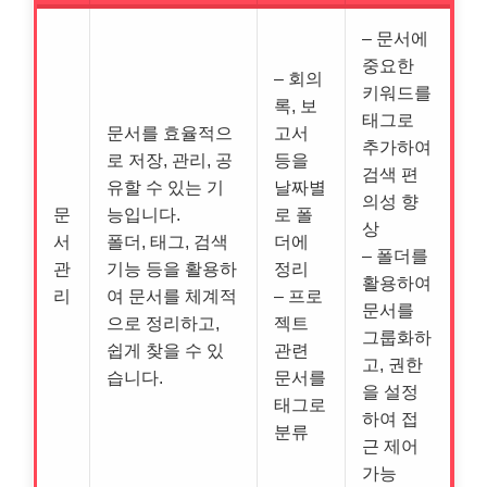
– 문서에
중요한
– 회의
키워드를
록, 보
태그로
문서를 효율적으
고서
추가하여
로 저장, 관리, 공
등을
검색 편
유할 수 있는 기
날짜별
의성 향
문
능입니다.
로 폴
상
서
폴더, 태그, 검색
더에
– 폴더를
관
기능 등을 활용하
정리
활용하여
리
여 문서를 체계적
– 프로
문서를
으로 정리하고,
젝트
그룹화하
쉽게 찾을 수 있
관련
고, 권한
습니다.
문서를
을 설정
태그로
하여 접
분류
근 제어
가능