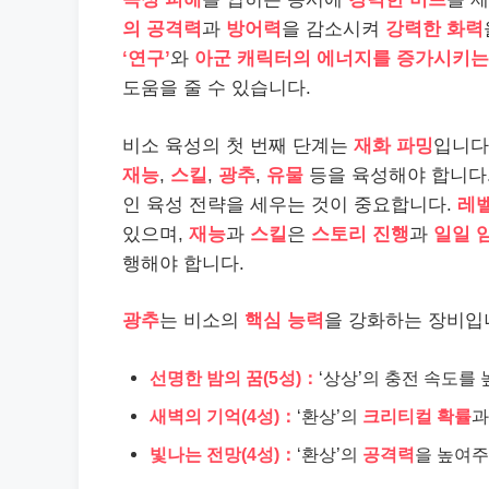
의 공격력
과
방어력
을 감소시켜
강력한 화력
‘연구’
와
아군 캐릭터의 에너지를 증가시키는 
도움을 줄 수 있습니다.
비소 육성의 첫 번째 단계는
재화 파밍
입니다
재능
,
스킬
,
광추
,
유물
등을 육성해야 합니다.
인 육성 전략을 세우는 것이 중요합니다.
레
있으며,
재능
과
스킬
은
스토리 진행
과
일일 
행해야 합니다.
광추
는 비소의
핵심 능력
을 강화하는 장비입
선명한 밤의 꿈(5성)：
‘상상’의 충전 속도를 
새벽의 기억(4성)：
‘환상’의
크리티컬 확률
빛나는 전망(4성)：
‘환상’의
공격력
을 높여