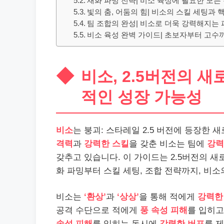
재화 파밍 전략| 비소 육성에 필요한 모든
빛의 춤, 어둠의 힘| 비소의 스킬 세팅과 
팀 조합의 완성| 비소로 더욱 강력해지는
비소 육성 완벽 가이드| 초보자부터 고수까
비소, 2.5버전의 새
적인 성장 가능성
비소
는 붕괴: 스타레일 2.5 버전에 등장한 
격력
과
강력한 스킬
을 갖춘 비소는 팀에
강력
갖추고 있습니다. 이 가이드는 2.5버전의 새
화 파밍부터 스킬 세팅, 조합 전략까지, 비
비소는
‘환상’
과
‘상상’
을 통해 적에게
강력한
공격 수단으로 적에게
풍 속성 피해
를 입히
속성 피해
를 입히는 동시에
강력한 버프
를 