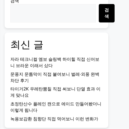
검색
검
색
최신 글
자라 테크니컬 엠보 슬링백 하이힐 직접 신어보
니 브라운 이래서 샀다
문풍지 문틈막이 직접 붙여보니 벌레·외풍 완벽
차단 후기
타이거2K 우레탄뿜칠 직접 써보니 단열 효과 이
게 맞나요
초정탄산수 플레인 캔으로 에이드 만들어봤더니
이렇게 됩니다
녹용보감환 침향단 직접 먹어보니 이런 변화가