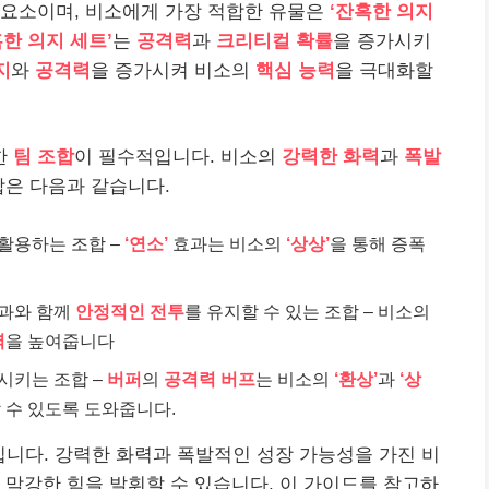
 요소이며, 비소에게 가장 적합한 유물은
‘잔혹한 의지
혹한 의지 세트’
는
공격력
과
크리티컬 확률
을 증가시키
지
와
공격력
을 증가시켜 비소의
핵심 능력
을 극대화할
한
팀 조합
이 필수적입니다. 비소의
강력한 화력
과
폭발
합은 다음과 같습니다.
활용하는 조합 –
‘연소’
효과는 비소의
‘상상’
을 통해 증폭
과와 함께
안정적인 전투
를 유지할 수 있는 조합 – 비소의
력
을 높여줍니다
시키는 조합 –
버퍼
의
공격력 버프
는 비소의
‘환상’
과
‘상
 수 있도록 도와줍니다.
입니다. 강력한 화력과 폭발적인 성장 가능성을 가진 비
 막강한 힘을 발휘할 수 있습니다. 이 가이드를 참고하