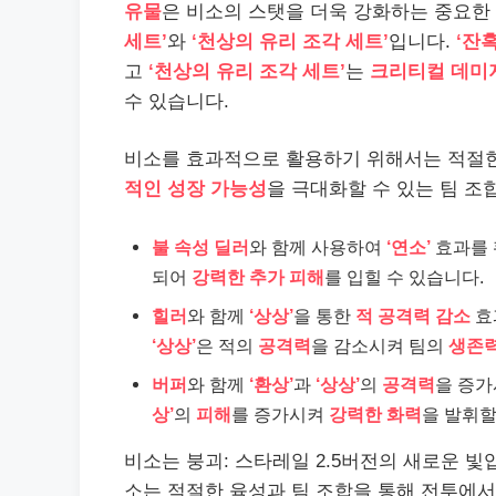
유물
은 비소의 스탯을 더욱 강화하는 중요한
세트’
와
‘천상의 유리 조각 세트’
입니다.
‘잔
고
‘천상의 유리 조각 세트’
는
크리티컬 데미
수 있습니다.
비소를 효과적으로 활용하기 위해서는 적절
적인 성장 가능성
을 극대화할 수 있는 팀 조
불 속성 딜러
와 함께 사용하여
‘연소’
효과를 
되어
강력한 추가 피해
를 입힐 수 있습니다.
힐러
와 함께
‘상상’
을 통한
적 공격력 감소
효
‘상상’
은 적의
공격력
을 감소시켜 팀의
생존
버퍼
와 함께
‘환상’
과
‘상상’
의
공격력
을 증가
상’
의
피해
를 증가시켜
강력한 화력
을 발휘할
비소는 붕괴: 스타레일 2.5버전의 새로운 빛
소는 적절한 육성과 팀 조합을 통해 전투에서