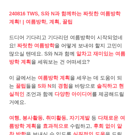
240816 TWS, S와 N과 함께하는 짜릿한 여름방학
계획! | 여름방학, 계획, 꿀팁
드디어 기다리고 기다리던 여름방학이 시작되었네
요!
짜릿한
여름방학
을 어떻게 보내야 할지 고민이
많으실 텐데요. S와 N과 함께
알차고
재미있는
여름
방학 계획
을 세워보는 건 어떠세요?
이 글에서는
여름방학 계획
을 세우는 데 도움이 되
는
꿀팁
들을
S와 N
의
경험
을 바탕으로
솔직하고 현
실적인
조언과 함께
다양한 아이디어
를 제공해드릴
거예요.
여행
,
봉사활동
,
취미활동
,
자기계발
등
다채로운
여
름방학 계획
을
효과적으로
수립하고,
후회 없이
알
찬 방학
을 보내실 수 있도록
실질적인 도움
을 드릴