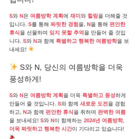
S
와
N
은
여름방학 계획
에
재미
와
힐링
을 더해줄 것
입니다.
S
를 통해
짜릿한 경험
을,
N
을 통해
편안한
휴식
을 선물하며
잊지 못할 추억
을 만들어 줄 것입
니다.
S
와
N
과 함께
특별하고 행복한 여름방학
을 보
내세요!
S와 N, 당신의 여름방학을 더욱
풍성하게!
S
와
N
은
여름방학 계획
을 더욱
특별하고 풍성
하게
만들어 줄 것입니다.
S
와 함께
새로운 도전
을 경험
하고,
N
과 함께
편안한 휴식
을 취하며
완벽한 여름
을 보내세요!
S
와
N
이 함께하는
2024년 여름방학
,
더욱 짜릿하고 행복한 시간
이 기다리고 있습니다!