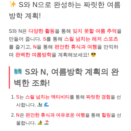
S와 N으로 완성하는 짜릿한 여름
방학 계획!
S와 N은
다양한 활동
을 통해
잊지 못할 여름 추억
을
만들어 줍니다.
S
를 통해
스릴 넘치는 레저 스포츠
를 즐기고,
N
을 통해
편안한 휴식과 여행
을 만끽하
며
완벽한 여름방학
을 계획해보세요!
S와 N, 여름방학 계획의 완
벽한 조화!
S
는
스릴 넘치는 액티비티
를 통해
짜릿한 경험
을 선
사합니다.
N
은
편안한 휴식과 여유로운 여행
을 통해
힐링
을 선
물합니다.