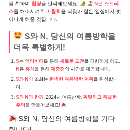
을 취하며
힐링
을 만끽해보세요.
N
은
스트레
스
를 해소시켜주고
활력
을 되찾아 힘든 일상에서 벗
어나게 해줄 것입니다.
S와 N, 당신의 여름방학을
더욱 특별하게!
S
는
액티비티
를 통해
새로운 도전
을 경험하게 하고,
N
은
휴식
을 통해
재충전
의 시간을 제공합니다.
S
와
N
의 조화는
완벽한 여름방학 계획
을 완성합니
다.
S와 N과 함께
, 2024년 여름방학,
짜릿하고 특별한
추억
을 만들어보세요!
S와 N, 당신의 여름방학을 기다
립니다!