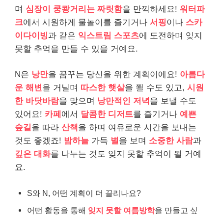
며
심장이 쿵쾅거리는 짜릿함
을 만끽하세요!
워터파
크
에서 시원하게 물놀이를 즐기거나
서핑
이나
스카
이다이빙
과 같은
익스트림 스포츠
에 도전하며 잊지
못할 추억을 만들 수 있을 거예요.
N은
낭만
을 꿈꾸는 당신을 위한 계획이에요!
아름다
운 해변
을 거닐며
따스한 햇살
을 쬘 수도 있고,
시원
한 바닷바람
을 맞으며
낭만적인 저녁
을 보낼 수도
있어요!
카페
에서
달콤한 디저트
를 즐기거나
예쁜
숲길
을 따라
산책
을 하며 여유로운 시간을 보내는
것도 좋겠죠!
밤하늘
가득
별
을 보며
소중한 사람
과
깊은 대화
를 나누는 것도 잊지 못할 추억이 될 거예
요.
S와 N, 어떤 계획이 더 끌리나요?
어떤 활동을 통해
잊지 못할 여름방학
을 만들고 싶