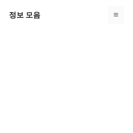
Skip
to
정보 모음
Menu
content