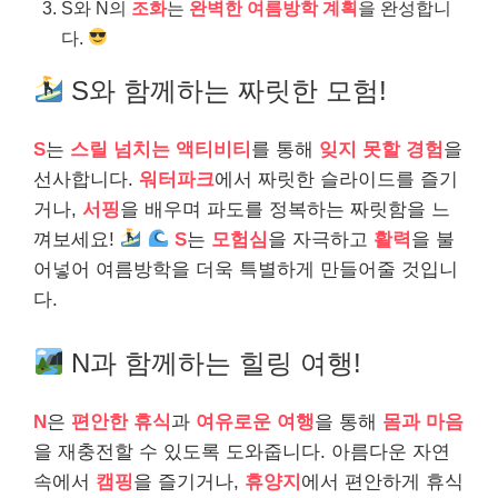
S와 N의
조화
는
완벽한 여름방학 계획
을 완성합니
다.
S와 함께하는 짜릿한 모험!
S
는
스릴 넘치는 액티비티
를 통해
잊지 못할 경험
을
선사합니다.
워터파크
에서 짜릿한 슬라이드를 즐기
거나,
서핑
을 배우며 파도를 정복하는 짜릿함을 느
껴보세요!
S
는
모험심
을 자극하고
활력
을 불
어넣어 여름방학을 더욱 특별하게 만들어줄 것입니
다.
N과 함께하는 힐링 여행!
N
은
편안한 휴식
과
여유로운 여행
을 통해
몸과 마음
을 재충전할 수 있도록 도와줍니다. 아름다운 자연
속에서
캠핑
을 즐기거나,
휴양지
에서 편안하게 휴식