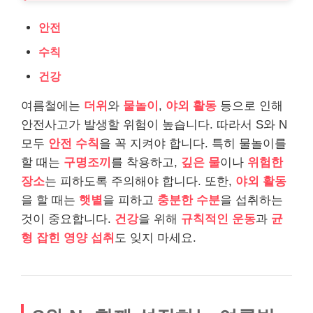
안전
수칙
건강
여름철에는
더위
와
물놀이
,
야외 활동
등으로 인해
안전사고가 발생할 위험이 높습니다. 따라서 S와 N
모두
안전 수칙
을 꼭 지켜야 합니다. 특히 물놀이를
할 때는
구명조끼
를 착용하고,
깊은 물
이나
위험한
장소
는 피하도록 주의해야 합니다. 또한,
야외 활동
을 할 때는
햇볕
을 피하고
충분한 수분
을 섭취하는
것이 중요합니다.
건강
을 위해
규칙적인 운동
과
균
형 잡힌 영양 섭취
도 잊지 마세요.