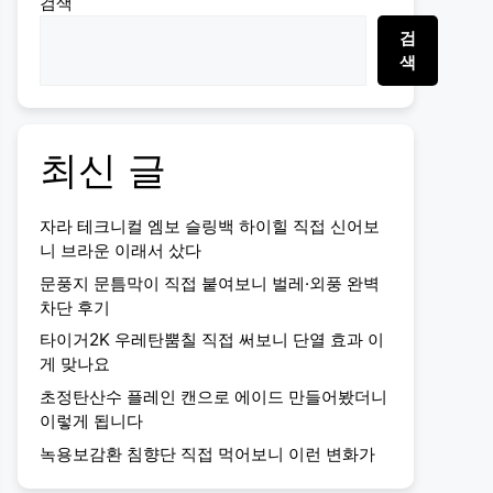
검색
검
색
최신 글
자라 테크니컬 엠보 슬링백 하이힐 직접 신어보
니 브라운 이래서 샀다
문풍지 문틈막이 직접 붙여보니 벌레·외풍 완벽
차단 후기
타이거2K 우레탄뿜칠 직접 써보니 단열 효과 이
게 맞나요
초정탄산수 플레인 캔으로 에이드 만들어봤더니
이렇게 됩니다
녹용보감환 침향단 직접 먹어보니 이런 변화가