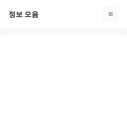
Skip
to
정보 모음
Menu
content