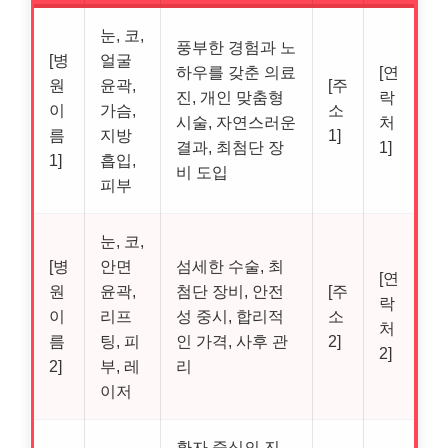
눈, 코,
풍부한 경험과 노
[병
얼굴
하우를 갖춘 의료
[연
원
윤곽,
[주
진, 개인 맞춤형
락
이
가슴,
소
시술, 자연스러운
처
름
지방
1]
결과, 최첨단 장
1]
1]
흡입,
비 도입
피부
눈, 코,
[병
안면
섬세한 수술, 최
[연
원
윤곽,
첨단 장비, 안전
[주
락
이
리프
성 중시, 합리적
소
처
름
팅, 피
인 가격, 사후 관
2]
2]
2]
부, 레
리
이저
환자 중심의 진