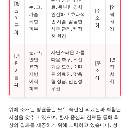
[병
눈, 코,
료, 풍부한 경험,
[연
원
[주
가슴,
안전하고 효과적
락
이
소
체형,
인 시술, 꼼꼼한
처
름
3]
피부
사후 관리, 쾌적
3]
3]
한 환경
눈, 코,
자연스러운 아름
[병
안면
다움 추구, 최신
[연
원
[주
윤곽,
기술 도입, 숙련
락
이
소
지방
된 의료진, 맞춤
처
름
4]
이식,
형 상담, 안전성
4]
4]
피부
우선
위에 소개된 병원들은 모두 숙련된 의료진과 최첨단
시설을 갖추고 있으며, 환자 중심의 진료를 통해 최
상의 결과를 제공하기 위해 노력하고 있습니다. 성