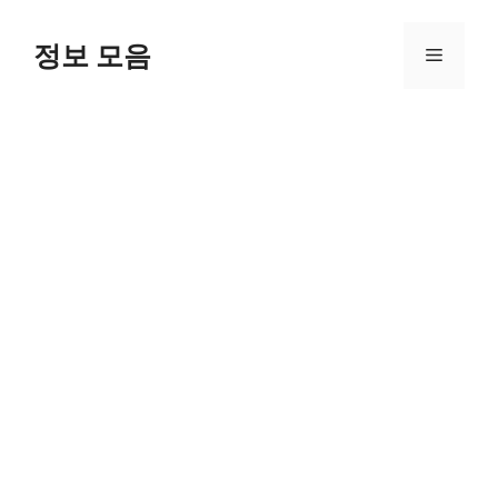
Skip
to
정보 모음
Menu
content