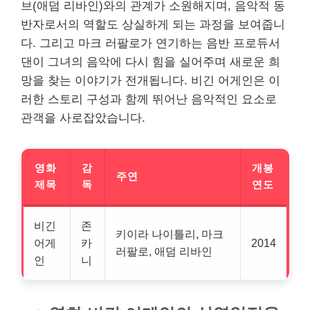
브(애덤 리바인)와의 관계가 소원해지며, 음악적 동
반자로서의 역할도 상실하게 되는 과정을 보여줍니
다. 그리고 마크 러팔로가 연기하는 음반 프로듀서
댄이 그녀의 음악에 다시 힘을 실어주며 새로운 희
망을 찾는 이야기가 전개됩니다. 비긴 어게인은 이
러한 스토리 구성과 함께 뛰어난 음악적인 요소로
관객을 사로잡았습니다.
영화
감
개봉
주연
제목
독
연도
비긴
존
키이라 나이틀리, 마크
어게
카
2014
러팔로, 애덤 리바인
인
니