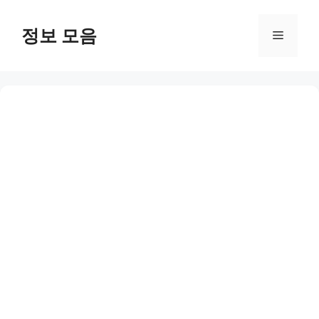
Skip
to
정보 모음
Menu
content