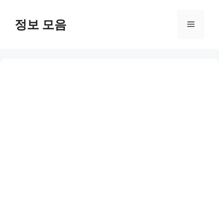
Skip
to
정보 모음
Menu
content