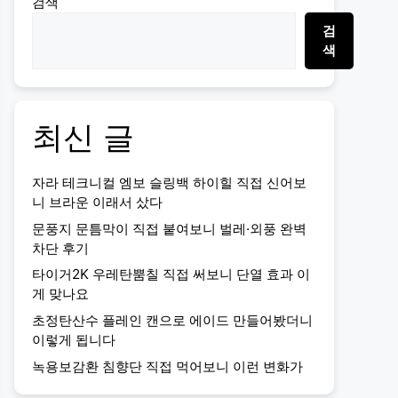
검색
검
색
최신 글
자라 테크니컬 엠보 슬링백 하이힐 직접 신어보
니 브라운 이래서 샀다
문풍지 문틈막이 직접 붙여보니 벌레·외풍 완벽
차단 후기
타이거2K 우레탄뿜칠 직접 써보니 단열 효과 이
게 맞나요
초정탄산수 플레인 캔으로 에이드 만들어봤더니
이렇게 됩니다
녹용보감환 침향단 직접 먹어보니 이런 변화가