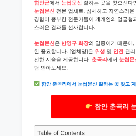
함안군
에서
눈썹문신
잘하는 곳을 찾으신다
눈썹문신
전문 업체로, 섬세하고 자연스러운 
경험이 풍부한 전문가들이 개개인의 얼굴형과
스러운 결과를 선사합니다.
눈썹문신
은
반영구 화장
의 일종이기 때문에,
한 중요합니다. [업체명]은
위생
및
안전
관리
전한 시술을 제공합니다.
춘곡리
에서
눈썹문
담 받아보세요.
함안 춘곡리에서 눈썹문신 잘하는 곳 찾고 계
함안 춘곡리 
Table of Contents