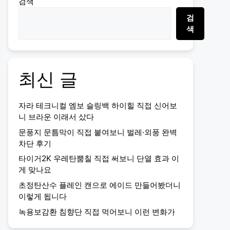
검색
검
색
최신 글
자라 테크니컬 엠보 슬링백 하이힐 직접 신어보
니 브라운 이래서 샀다
문풍지 문틈막이 직접 붙여보니 벌레·외풍 완벽
차단 후기
타이거2K 우레탄뿜칠 직접 써보니 단열 효과 이
게 맞나요
초정탄산수 플레인 캔으로 에이드 만들어봤더니
이렇게 됩니다
녹용보감환 침향단 직접 먹어보니 이런 변화가