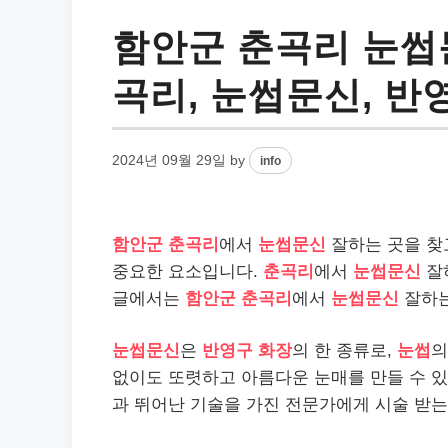
함안군 춘곡리 눈썹문
곡리, 눈썹문신, 반
2024년 09월 29일
by
info
함안군 춘곡리
에서
눈썹문신
잘하는 곳을 찾
중요한 요소입니다.
춘곡리
에서
눈썹문신
잘하
글에서는
함안군 춘곡리
에서
눈썹문신
잘하는
눈썹문신
은
반영구 화장
의 한 종류로,
눈썹
의
없이도 또렷하고 아름다운 눈매를 만들 수 
과 뛰어난 기술을 가진 전문가에게 시술 받는