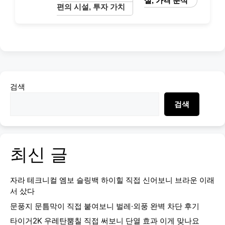
설, 가격 분석”
편의 시설, 투자 가치
검색
검색
최신 글
자라 테크니컬 엠보 슬링백 하이힐 직접 신어보니 브라운 이래
서 샀다
문풍지 문틈막이 직접 붙여보니 벌레·외풍 완벽 차단 후기
타이거2K 우레탄뿜칠 직접 써보니 단열 효과 이게 맞나요