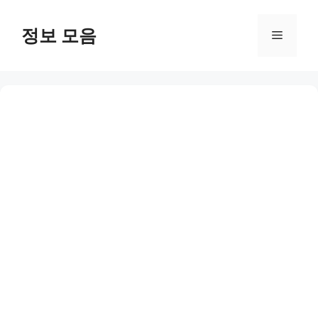
Skip
to
정보 모음
Menu
content