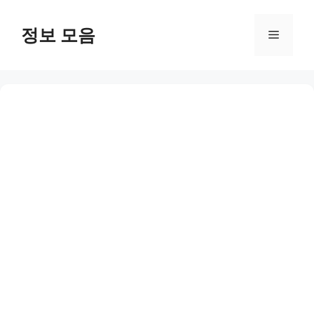
Skip
to
정보 모음
Menu
content