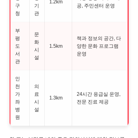
1.2km
구
기
공, 주민센터 운영
청
관
부
문
평
책과 정보의 공간, 다
화
도
1.5km
양한 문화 프로그램
시
서
운영
설
관
인
천
의
가
료
24시간 응급실 운영,
1.3km
좌
시
전문 진료 제공
병
설
원