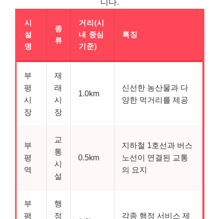
니다.
시
거리(시
종
설
내 중심
특징
류
명
기준)
부
재
평
래
신선한 농산물과 다
1.0km
시
시
양한 먹거리를 제공
장
장
교
부
지하철 1호선과 버스
통
평
0.5km
노선이 연결된 교통
시
역
의 요지
설
부
행
평
정
각종 행정 서비스 제