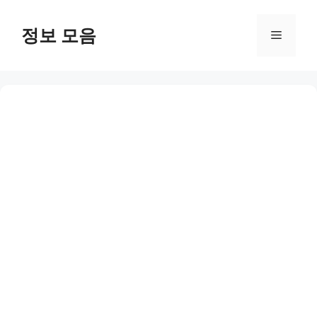
Skip
to
정보 모음
Menu
content