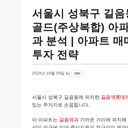
서울시 성북구 길
골드(주상복합) 아파
과 분석 | 아파트 매
투자 전략
2024년 10월 09일
by
info
서울시 성북구 길음동에 위치한
길음역롯데
있는 주거지로 손꼽힙니다.
이 아파트는
길음역
과 가까운 거리에 위치해
선
이 인근에 있어 중심지로의 접근성이 뛰어