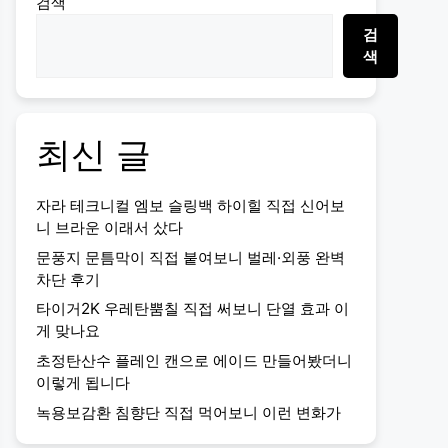
검색
검
색
최신 글
자라 테크니컬 엠보 슬링백 하이힐 직접 신어보
니 브라운 이래서 샀다
문풍지 문틈막이 직접 붙여보니 벌레·외풍 완벽
차단 후기
타이거2K 우레탄뿜칠 직접 써보니 단열 효과 이
게 맞나요
초정탄산수 플레인 캔으로 에이드 만들어봤더니
이렇게 됩니다
녹용보감환 침향단 직접 먹어보니 이런 변화가