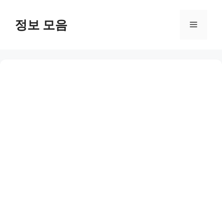
Skip
to
정보 모음
Menu
content