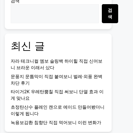
검색
검
색
최신 글
자라 테크니컬 엠보 슬링백 하이힐 직접 신어보
니 브라운 이래서 샀다
문풍지 문틈막이 직접 붙여보니 벌레·외풍 완벽
차단 후기
타이거2K 우레탄뿜칠 직접 써보니 단열 효과 이
게 맞나요
초정탄산수 플레인 캔으로 에이드 만들어봤더니
이렇게 됩니다
녹용보감환 침향단 직접 먹어보니 이런 변화가