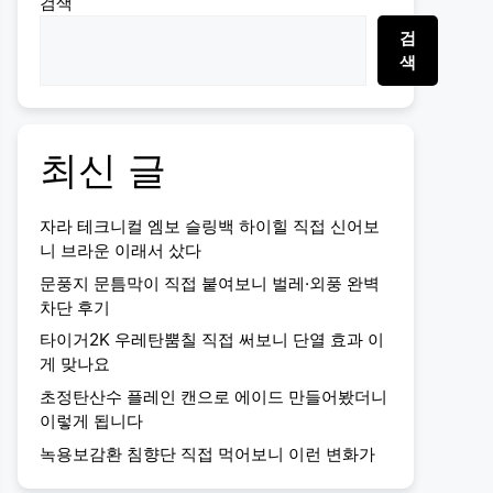
검색
검
색
최신 글
자라 테크니컬 엠보 슬링백 하이힐 직접 신어보
니 브라운 이래서 샀다
문풍지 문틈막이 직접 붙여보니 벌레·외풍 완벽
차단 후기
타이거2K 우레탄뿜칠 직접 써보니 단열 효과 이
게 맞나요
초정탄산수 플레인 캔으로 에이드 만들어봤더니
이렇게 됩니다
녹용보감환 침향단 직접 먹어보니 이런 변화가