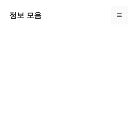
Skip
to
정보 모음
Menu
content