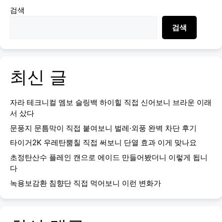
검색
검색
최신 글
자라 테크니컬 엠보 슬링백 하이힐 직접 신어보니 브라운 이래
서 샀다
문풍지 문틈막이 직접 붙여보니 벌레·외풍 완벽 차단 후기
타이거2K 우레탄뿜칠 직접 써보니 단열 효과 이게 맞나요
초정탄산수 플레인 캔으로 에이드 만들어봤더니 이렇게 됩니
다
녹용보감환 침향단 직접 먹어보니 이런 변화가