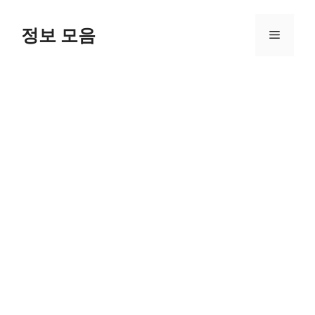
Skip
to
정보 모음
Menu
content