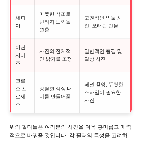
따뜻한 색조로
세피
고전적인 인물 사
빈티지 느낌을
아
진, 오래된 건물
연출
아닌
사진의 전체적
일반적인 풍경 및
사이
인 밝기를 조정
일상 사진
즈
크로
패션 촬영, 뚜렷한
스 프
강렬한 색상 대
스타일이 필요한
로세
비를 만들어줌
사진
스
위의 필터들은 여러분의 사진을 더욱 흥미롭고 매력
적으로 바꿔줄 것입니다. 각 필터의 특성을 고려하