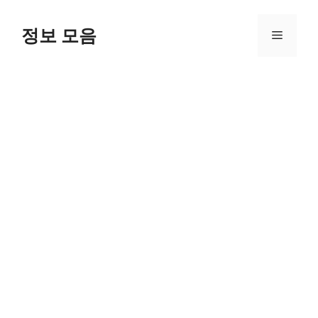
Skip
to
정보 모음
Menu
content