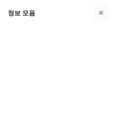
Skip
to
정보 모음
Menu
content