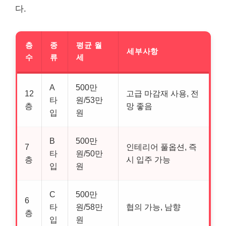
다.
층
종
평균 월
세부사항
수
류
세
A
500만
12
고급 마감재 사용, 전
타
원/53만
층
망 좋음
입
원
B
500만
7
인테리어 풀옵션, 즉
타
원/50만
층
시 입주 가능
입
원
C
500만
6
타
원/58만
협의 가능, 남향
층
입
원