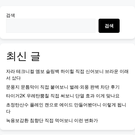
검색
검색
최신 글
자라 테크니컬 엠보 슬링백 하이힐 직접 신어보니 브라운 이래
서 샀다
문풍지 문틈막이 직접 붙여보니 벌레·외풍 완벽 차단 후기
타이거2K 우레탄뿜칠 직접 써보니 단열 효과 이게 맞나요
초정탄산수 플레인 캔으로 에이드 만들어봤더니 이렇게 됩니
다
녹용보감환 침향단 직접 먹어보니 이런 변화가