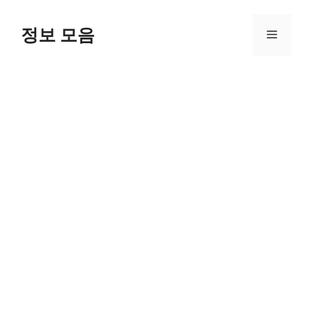
Skip
to
정보 모음
Menu
content