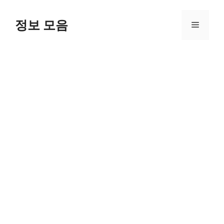
Skip
to
정보 모음
Menu
content