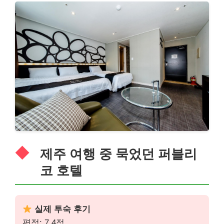
제주 여행 중 묵었던 퍼블리
코 호텔
실제 투숙 후기
평점: 7.4점