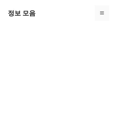
Skip
to
정보 모음
Menu
content