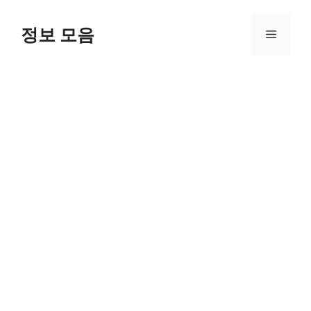
Skip
to
정보 모음
Menu
content