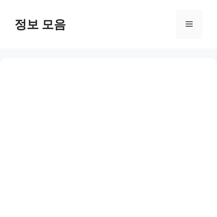
Skip
to
정보 모음
Menu
content