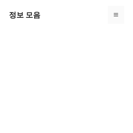
Skip
to
정보 모음
Menu
content