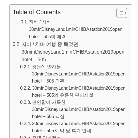
Table of Contents
지바 / 치바,
30minDisneyLand1minCHIBAstation2019open
hotel – 505의 매력
지바 / 치바 여행 중 묵었던
30minDisneyLand1minCHIBAstation2019open
hotel – 505
첫눈에 반하는
30minDisneyLand1minCHIBAstation2019open
hotel – 505 외관
30minDisneyLand1minCHIBAstation2019open
hotel – 505의 유용한 편의시설
편안함이 가득한
30minDisneyLand1minCHIBAstation2019open
hotel – 505 객실
30minDisneyLand1minCHIBAstation2019open
hotel – 505 예약 및 후기 안내
호텔 이곳저곳