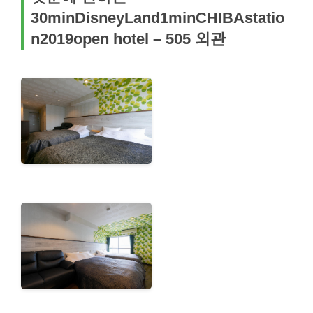
30minDisneyLand1minCHIBAstatio
n2019open hotel – 505 외관