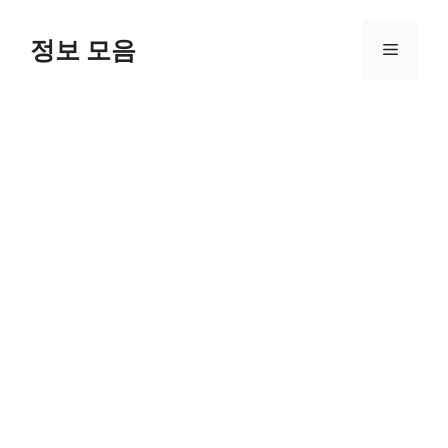
Skip
to
정보 모음
Menu
content