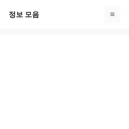
Skip
to
정보 모음
Menu
content