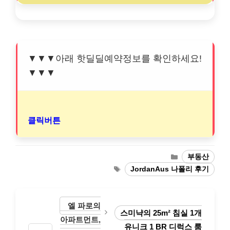
▼▼▼아래 핫딜딜예약정보를 확인하세요!
▼▼▼
클릭버튼
Categories
부동산
Tags
JordanAus 나폴리 후기
엘 파로의
스미냑의 25m² 침실 1개
아파트먼트,
유니크 1 BR 디럭스 룸